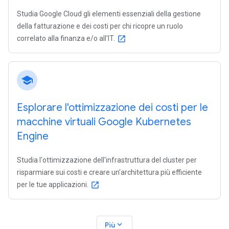
Studia Google Cloud gli elementi essenziali della gestione
della fatturazione e dei costi per chi ricopre un ruolo
correlato alla finanza e/o all'IT.
open_in_new
school
Esplorare l'ottimizzazione dei costi per le
macchine virtuali Google Kubernetes
Engine
Studia l'ottimizzazione dell'infrastruttura del cluster per
risparmiare sui costi e creare un'architettura più efficiente
per le tue applicazioni.
open_in_new
expand_more
Più