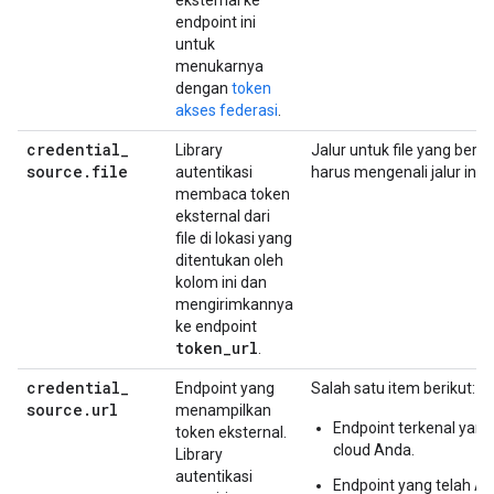
eksternal ke
endpoint ini
untuk
menukarnya
dengan
token
akses federasi
.
credential
_
Library
Jalur untuk file yang beris
source
.
file
autentikasi
harus mengenali jalur ini.
membaca token
eksternal dari
file di lokasi yang
ditentukan oleh
kolom ini dan
mengirimkannya
ke endpoint
token
_
url
.
credential
_
Endpoint yang
Salah satu item berikut:
source
.
url
menampilkan
Endpoint terkenal yang
token eksternal.
cloud Anda.
Library
autentikasi
Endpoint yang telah An