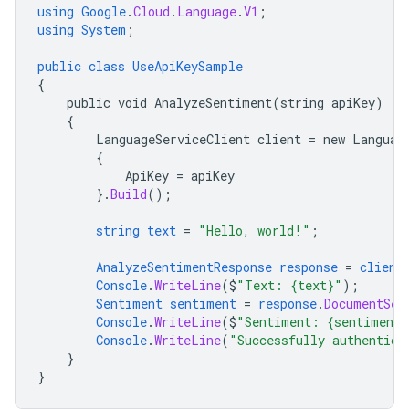
using
Google
.
Cloud
.
Language
.
V1
;
using
System
;
public
class
UseApiKeySample
{
public
void
AnalyzeSentiment(string
apiKey)
{
LanguageServiceClient
client
=
new
Languag
{
ApiKey
=
apiKey
}.
Build
();
string
text
=
"Hello, world!"
;
AnalyzeSentimentResponse
response
=
client
Console
.
WriteLine
($
"Text: {text}"
);
Sentiment
sentiment
=
response
.
DocumentSen
Console
.
WriteLine
($
"Sentiment: {sentiment.
Console
.
WriteLine
(
"Successfully authentica
}
}