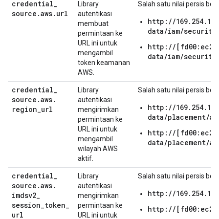
credential
_
Library
Salah satu nilai persis beri
source
.
aws
.
url
autentikasi
http://169.254.16
membuat
data/iam/security
permintaan ke
URL ini untuk
http://[fd00:ec2:
mengambil
data/iam/security
token keamanan
AWS.
credential
_
Library
Salah satu nilai persis beri
source
.
aws
.
autentikasi
http://169.254.16
region
_
url
mengirimkan
data/placement/av
permintaan ke
URL ini untuk
http://[fd00:ec2:
mengambil
data/placement/av
wilayah AWS
aktif.
credential
_
Library
Salah satu nilai persis beri
source
.
aws
.
autentikasi
http://169.254.16
imdsv2
_
mengirimkan
session
_
token
_
permintaan ke
http://[fd00:ec2:
url
URL ini untuk