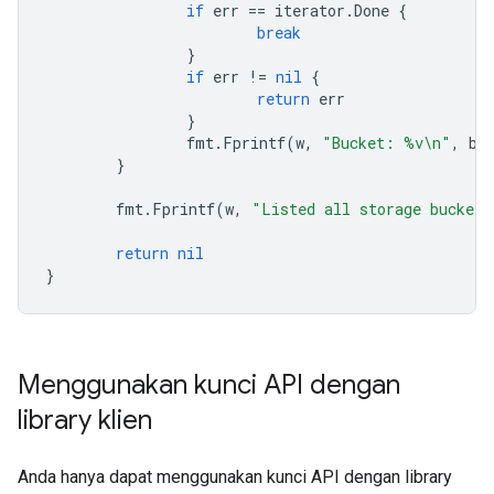
if
err
==
iterator
.
Done
{
break
}
if
err
!=
nil
{
return
err
}
fmt
.
Fprintf
(
w
,
"Bucket: %v\n"
,
bu
}
fmt
.
Fprintf
(
w
,
"Listed all storage buckets
return
nil
}
Menggunakan kunci API dengan
library klien
Anda hanya dapat menggunakan kunci API dengan library