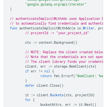
"google.golang.org/api/iterator"
)
// authenticateImplicitWithAdc uses Application De
// to automatically find credentials and authentic
func
authenticateImplicitWithAdc
(
w
io
.
Writer
,
proj
// projectId := "your_project_id"
ctx
:=
context
.
Background
()
// NOTE: Replace the client created below 
// Note that the credentials are not speci
// The client library finds your credentia
client
,
err
:=
storage
.
NewClient
(
ctx
)
if
err
!=
nil
{
return
fmt
.
Errorf
(
"NewClient: %w"
,
}
defer
client
.
Close
()
it
:=
client
.
Buckets
(
ctx
,
projectId
)
for
{
bucketAttrs
,
err
:=
it
.
Next
()