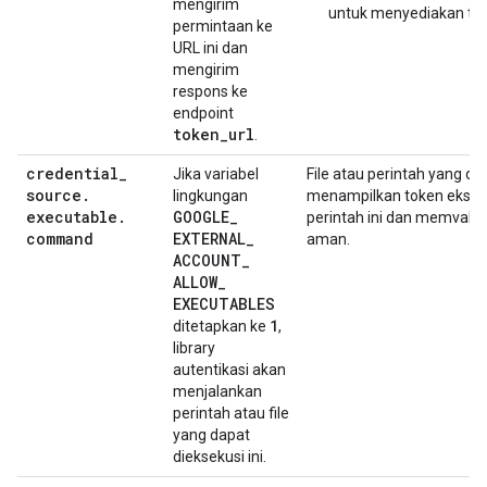
mengirim
untuk menyediakan to
permintaan ke
URL ini dan
mengirim
respons ke
endpoint
token
_
url
.
credential
_
Jika variabel
File atau perintah yang da
source
.
lingkungan
menampilkan token ekster
executable
.
GOOGLE
_
perintah ini dan memvalid
command
EXTERNAL
_
aman.
ACCOUNT
_
ALLOW
_
EXECUTABLES
1
ditetapkan ke
,
library
autentikasi akan
menjalankan
perintah atau file
yang dapat
dieksekusi ini.