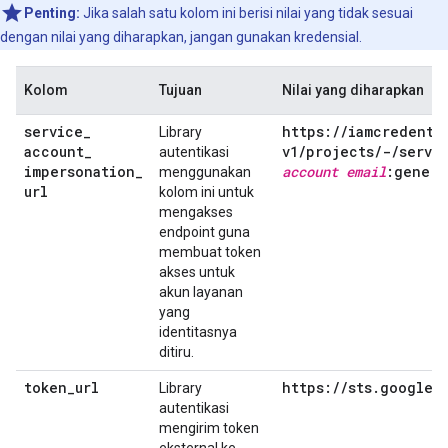
Penting:
Jika salah satu kolom ini berisi nilai yang tidak sesuai
dengan nilai yang diharapkan, jangan gunakan kredensial.
Kolom
Tujuan
Nilai yang diharapkan
service
_
https:
/
/
iamcredenti
Library
account
_
v1
/
projects
/
-
/
servi
autentikasi
impersonation
_
account email
:genera
menggunakan
url
kolom ini untuk
mengakses
endpoint guna
membuat token
akses untuk
akun layanan
yang
identitasnya
ditiru.
token
_
url
https:
/
/
sts
.
googlea
Library
autentikasi
mengirim token