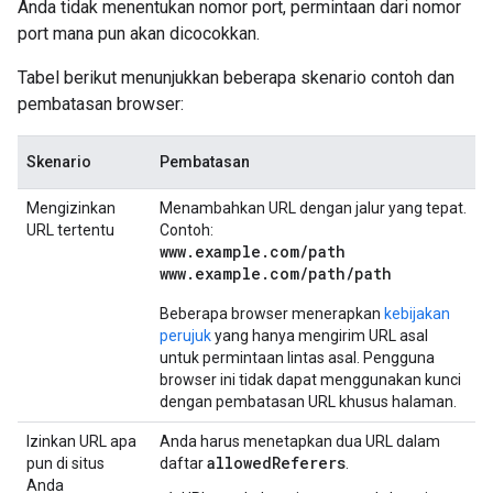
Anda tidak menentukan nomor port, permintaan dari nomor
port mana pun akan dicocokkan.
Tabel berikut menunjukkan beberapa skenario contoh dan
pembatasan browser:
Skenario
Pembatasan
Mengizinkan
Menambahkan URL dengan jalur yang tepat.
URL tertentu
Contoh:
www
.
example
.
com
/
path
www
.
example
.
com
/
path
/
path
Beberapa browser menerapkan
kebijakan
perujuk
yang hanya mengirim URL asal
untuk permintaan lintas asal. Pengguna
browser ini tidak dapat menggunakan kunci
dengan pembatasan URL khusus halaman.
Izinkan URL apa
Anda harus menetapkan dua URL dalam
allowed
Referers
pun di situs
daftar
.
Anda