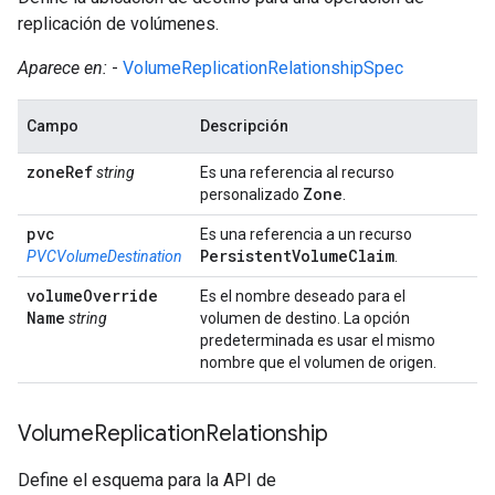
replicación de volúmenes.
Aparece en:
-
VolumeReplicationRelationshipSpec
Campo
Descripción
zone
Ref
string
Es una referencia al recurso
Zone
personalizado
.
pvc
Es una referencia a un recurso
Persistent
Volume
Claim
PVCVolumeDestination
.
volume
Override
Es el nombre deseado para el
Name
string
volumen de destino. La opción
predeterminada es usar el mismo
nombre que el volumen de origen.
Volume
Replication
Relationship
Define el esquema para la API de