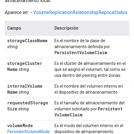
almacenamiento local.
Aparece en:
-
VolumeReplicationRelationshipReplicaStatus
Campo
Descripción
storage
Class
Name
Es el nombre de la clase de
string
almacenamiento definida por
Persistent
Volume
Claim
.
storage
Cluster
Es el clúster de almacenamiento en el
Name
string
que se asignó el volumen, tal como se
usa dentro del peering entre zonas.
internal
Volume
Es el nombre del volumen interno en
Name
string
el dispositivo de almacenamiento.
requested
Storage
Es el tamaño de almacenamiento del
Size
Persistent
string
volumen solicitado por
Volume
Claim
.
volume
Mode
Es el modo del volumen interno en el
PersistentVolumeMode
dispositivo de almacenamiento.