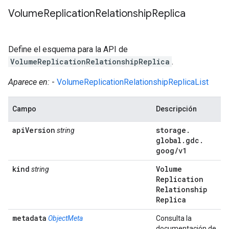
Volume
Replication
Relationship
Replica
Define el esquema para la API de
VolumeReplicationRelationshipReplica
.
Aparece en:
-
VolumeReplicationRelationshipReplicaList
Campo
Descripción
api
Version
storage
.
string
global
.
gdc
.
goog
/
v1
kind
Volume
string
Replication
Relationship
Replica
metadata
ObjectMeta
Consulta la
documentación de