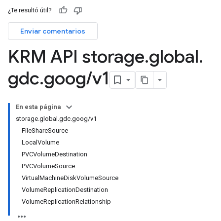
¿Te resultó útil?
Enviar comentarios
KRM API storage
.
global
.
gdc
.
goog
/
v1
En esta página
storage.global.gdc.goog/v1
FileShareSource
LocalVolume
PVCVolumeDestination
PVCVolumeSource
VirtualMachineDiskVolumeSource
VolumeReplicationDestination
VolumeReplicationRelationship