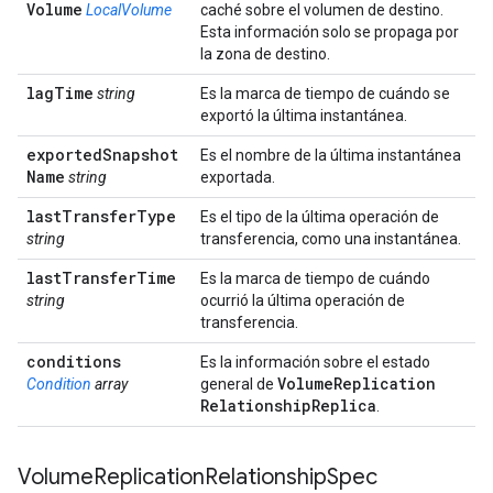
Volume
LocalVolume
caché sobre el volumen de destino.
Esta información solo se propaga por
la zona de destino.
lag
Time
string
Es la marca de tiempo de cuándo se
exportó la última instantánea.
exported
Snapshot
Es el nombre de la última instantánea
Name
string
exportada.
last
Transfer
Type
Es el tipo de la última operación de
string
transferencia, como una instantánea.
last
Transfer
Time
Es la marca de tiempo de cuándo
string
ocurrió la última operación de
transferencia.
conditions
Es la información sobre el estado
Volume
Replication
Condition
array
general de
Relationship
Replica
.
Volume
Replication
Relationship
Spec