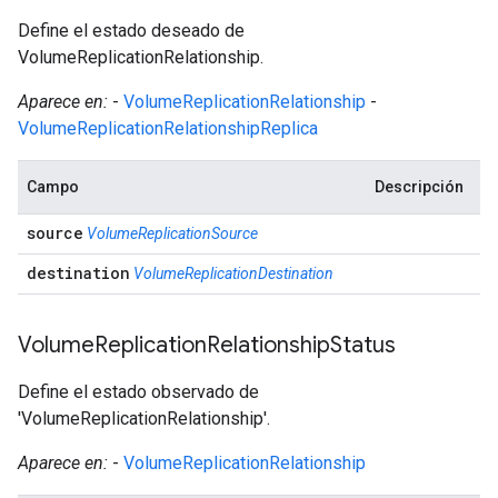
Define el estado deseado de
VolumeReplicationRelationship.
Aparece en:
-
VolumeReplicationRelationship
-
VolumeReplicationRelationshipReplica
Campo
Descripción
source
VolumeReplicationSource
destination
VolumeReplicationDestination
Volume
Replication
Relationship
Status
Define el estado observado de
'VolumeReplicationRelationship'.
Aparece en:
-
VolumeReplicationRelationship