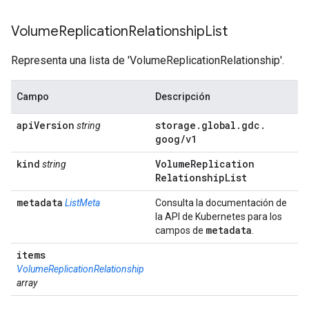
Volume
Replication
Relationship
List
Representa una lista de 'VolumeReplicationRelationship'.
Campo
Descripción
api
Version
storage
.
global
.
gdc
.
string
goog
/
v1
kind
Volume
Replication
string
Relationship
List
metadata
ListMeta
Consulta la documentación de
la API de Kubernetes para los
metadata
campos de
.
items
VolumeReplicationRelationship
array