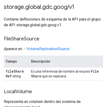
storage
.
global
.
gdc
.
goog
/
v1
Contiene definiciones de esquema de la API para el grupo
de API storage.global.gdc.goog v1.
File
Share
Source
Aparece en:
-
VolumeReplicationSource
Campo
Descripción
file
Share
File
Es una referencia de nombre al recurso
Ref
Share
string
que se replicará.
Local
Volume
Representa un volumen dentro del sistema de