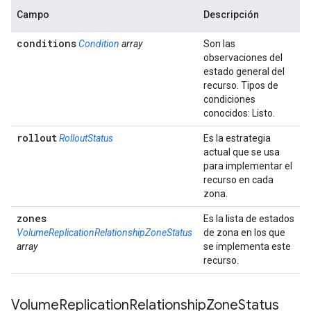
Campo
Descripción
conditions
Condition
array
Son las
observaciones del
estado general del
recurso. Tipos de
condiciones
conocidos: Listo.
rollout
RolloutStatus
Es la estrategia
actual que se usa
para implementar el
recurso en cada
zona.
zones
Es la lista de estados
VolumeReplicationRelationshipZoneStatus
de zona en los que
array
se implementa este
recurso.
Volume
Replication
Relationship
Zone
Status