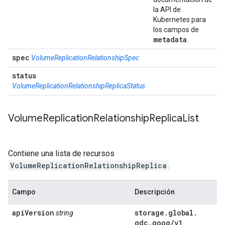
la API de
Kubernetes para
los campos de
metadata
.
spec
VolumeReplicationRelationshipSpec
status
VolumeReplicationRelationshipReplicaStatus
Volume
Replication
Relationship
Replica
List
Contiene una lista de recursos
VolumeReplicationRelationshipReplica
.
Campo
Descripción
api
Version
storage
.
global
.
string
gdc
.
goog
/
v1