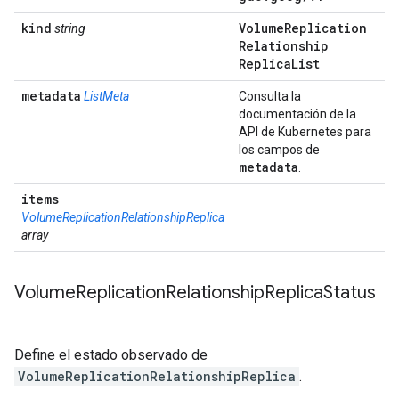
kind
Volume
Replication
string
Relationship
Replica
List
metadata
ListMeta
Consulta la
documentación de la
API de Kubernetes para
los campos de
metadata
.
items
VolumeReplicationRelationshipReplica
array
Volume
Replication
Relationship
Replica
Status
Define el estado observado de
VolumeReplicationRelationshipReplica
.