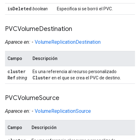
is
Deleted
boolean
Especifica si se borró el PVC.
PVCVolume
Destination
Aparece en:
-
VolumeReplicationDestination
Campo
Descripción
cluster
Es una referencia al recurso personalizado
Ref
Cluster
string
en el que se crea el PVC de destino.
PVCVolume
Source
Aparece en:
-
VolumeReplicationSource
Campo
Descripción