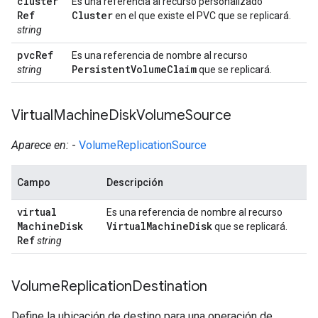
cluster
Es una referencia al recurso personalizado
Ref
Cluster
en el que existe el PVC que se replicará.
string
pvc
Ref
Es una referencia de nombre al recurso
Persistent
Volume
Claim
string
que se replicará.
Virtual
Machine
Disk
Volume
Source
Aparece en:
-
VolumeReplicationSource
Campo
Descripción
virtual
Es una referencia de nombre al recurso
Machine
Disk
Virtual
Machine
Disk
que se replicará.
Ref
string
Volume
Replication
Destination
Define la ubicación de destino para una operación de