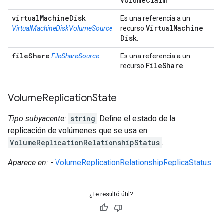
Volume
Claim
.
virtual
Machine
Disk
Es una referencia a un
Virtual
Machine
VirtualMachineDiskVolumeSource
recurso
Disk
.
file
Share
FileShareSource
Es una referencia a un
File
Share
recurso
.
Volume
Replication
State
Tipo subyacente:
string
Define el estado de la
replicación de volúmenes que se usa en
VolumeReplicationRelationshipStatus
.
Aparece en:
-
VolumeReplicationRelationshipReplicaStatus
¿Te resultó útil?