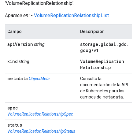
'VolumeReplicationRelationship'.
Aparece en:
-
VolumeReplicationRelationshipList
Campo
Descripción
api
Version
storage
.
global
.
gdc
.
string
goog
/
v1
kind
Volume
Replication
string
Relationship
metadata
ObjectMeta
Consulta la
documentación de la API
de Kubernetes para los
metadata
campos de
.
spec
VolumeReplicationRelationshipSpec
status
VolumeReplicationRelationshipStatus