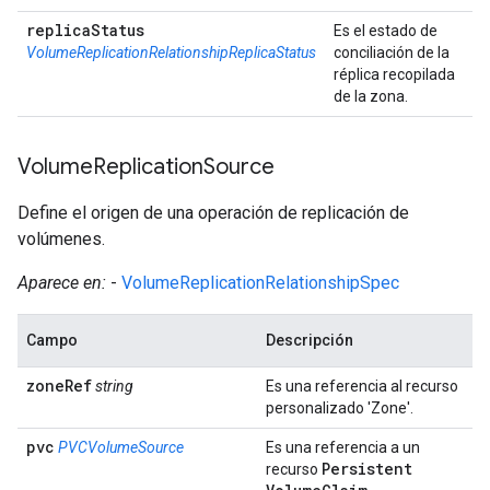
replica
Status
Es el estado de
VolumeReplicationRelationshipReplicaStatus
conciliación de la
réplica recopilada
de la zona.
Volume
Replication
Source
Define el origen de una operación de replicación de
volúmenes.
Aparece en:
-
VolumeReplicationRelationshipSpec
Campo
Descripción
zone
Ref
string
Es una referencia al recurso
personalizado 'Zone'.
pvc
PVCVolumeSource
Es una referencia a un
Persistent
recurso