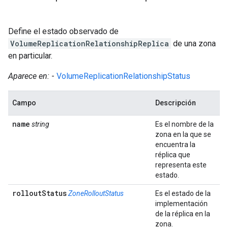
Define el estado observado de
VolumeReplicationRelationshipReplica
de una zona
en particular.
Aparece en:
-
VolumeReplicationRelationshipStatus
Campo
Descripción
name
string
Es el nombre de la
zona en la que se
encuentra la
réplica que
representa este
estado.
rollout
Status
ZoneRolloutStatus
Es el estado de la
implementación
de la réplica en la
zona.