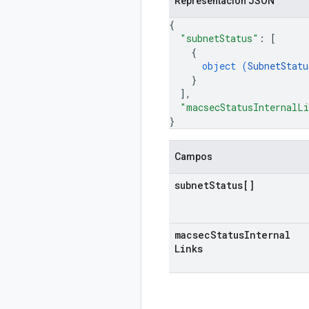
Representación JSON
{
"subnetStatus"
: 
[
{
object (
SubnetStatu
}
]
,
"macsecStatusInternalL
}
Campos
subnet
Status[]
macsec
Status
Internal
Links