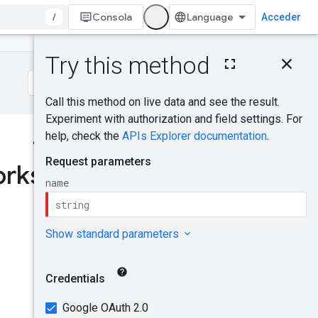
/
Consola
Acceder
En esta página
Solicitud HTTP
Parámetros de ruta
Cuerpo de la solicitud
Cuerpo de la
respuesta
¿Te resultó útil?
Permisos de
orks
.
autorización
NetworkStatus
SubnetStatus
MacsecStatus
Pruébalo