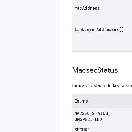
mac
Address
link
Layer
Addresses[]
Macsec
Status
Indica el estado de las sesi
Enums
MACSEC
_
STATUS
_
UNSPECIFIED
SECURE