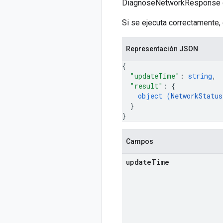
DiagnoseNetworkResponse con
Si se ejecuta correctamente, 
Representación JSON
{
"updateTime"
: 
string
,
"result"
: 
{
object (
NetworkStatus
}
}
Campos
update
Time