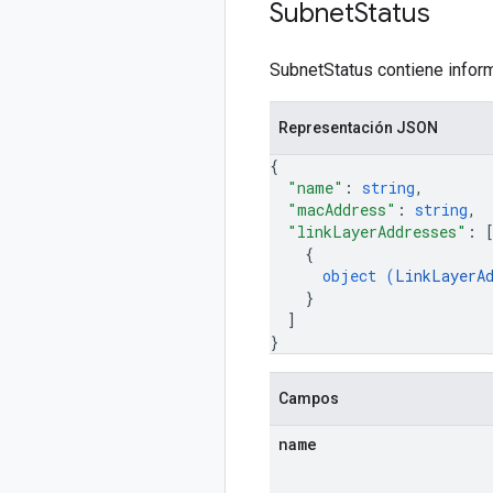
Subnet
Status
SubnetStatus contiene inform
Representación JSON
{
"name"
: 
string
,
"macAddress"
: 
string
,
"linkLayerAddresses"
: 
{
object (
LinkLayerA
}
]
}
Campos
name