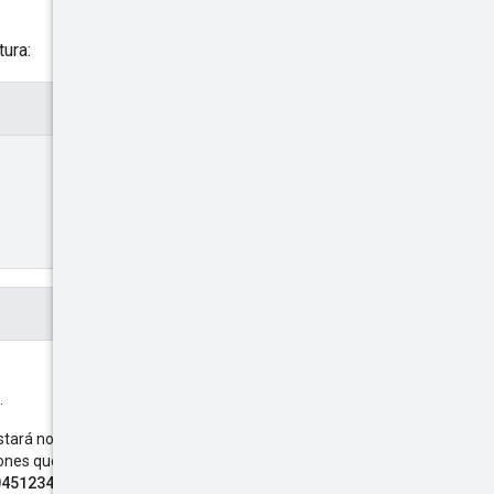
tura:
.
tará normalizada a Z y usa 0,
ones que no sean “Z”.
045123456Z"
"2014-10-
o