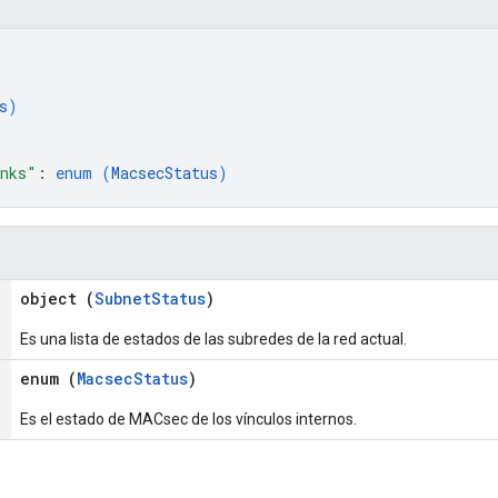
s
)
inks"
: 
enum (
MacsecStatus
)
object (
SubnetStatus
)
Es una lista de estados de las subredes de la red actual.
enum (
MacsecStatus
)
Es el estado de MACsec de los vínculos internos.