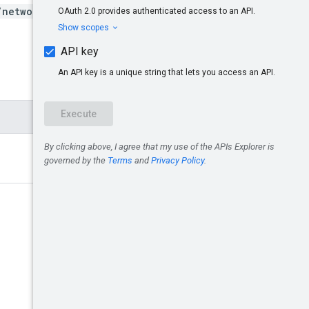
/networks/*}:diagnose