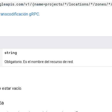
gleapis.com/v1/{name=projects/*/locations/*/zones/*
transcodificación gRPC
.
string
Obligatorio. Es el nombre del recurso de red.
e estar vacío.
ta