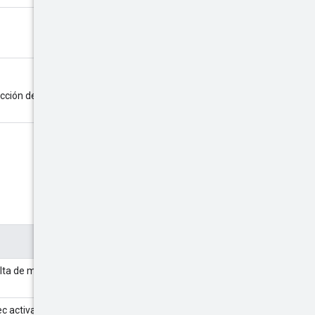
ección de capa de vínculo
lta de métricas.
c activa.