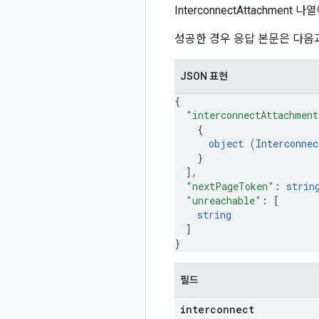
InterconnectAttachmen
성공한 경우 응답 본문은 다음
JSON 표현
{
"interconnectAttachment
{
object (
Interconnec
}
]
,
"nextPageToken"
: 
strin
"unreachable"
: 
[
string
]
}
필드
interconnect