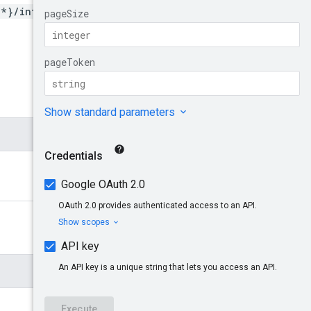
/*}/interconnectAttachme