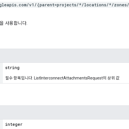
gleapis.com/v1/{parent=projects/*/locations/*/zones
을 사용합니다.
string
필수 항목입니다. ListInterconnectAttachmentsRequest의 상위 값
integer