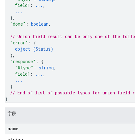
field1
: 
...
,
...
}
,
"done"
: 
boolean
,
// Union field 
result
 can be only one of the follow
"error"
: 
{
object (
Status
)
}
,
"response"
: 
{
"@type"
: 
string
,
field1
: 
...
,
...
}
// End of list of possible types for union field 
res
}
字段
name
string