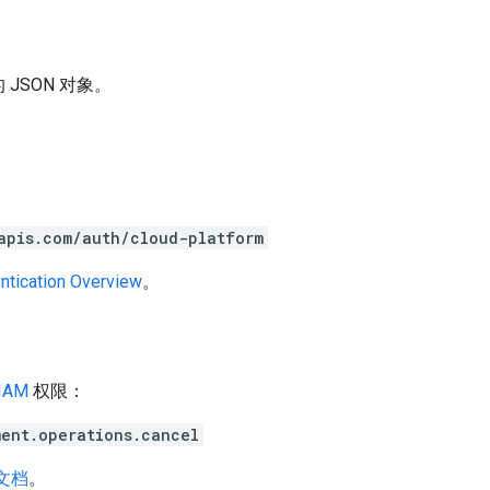
JSON 对象。
apis.com/auth/cloud-platform
ntication Overview
。
IAM
权限：
ent.operations.cancel
 文档
。