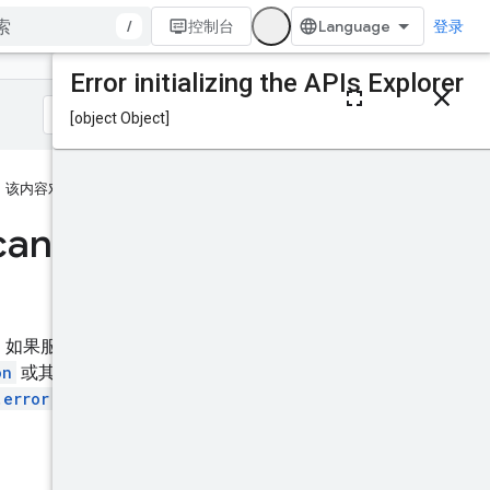
/
控制台
登录
本页内容
HTTP 请求
路径参数
请求正文
该内容对您有帮助吗？
响应正文
授权范围
cancel
IAM 权限
试试看！
。如果服务器不支持此方法，
on
或其他方法来检查操作是
.error
值且