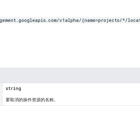
gement.googleapis.com/v1alpha/{name=projects/*/loca
string
要取消的操作资源的名称。