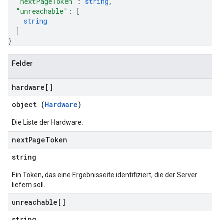
"nextPageToken"
: 
string
,
"unreachable"
: 
[
string
]
}
Felder
hardware[]
object (
Hardware
)
Die Liste der Hardware.
next
Page
Token
string
Ein Token, das eine Ergebnisseite identifiziert, die der Server
liefern soll.
unreachable[]
string