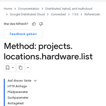
Home
Documentation
Distributed, hybrid, and multicloud
Google Distributed Cloud
Connected
1.9.0
Referenzen
War das hilfreich?
Feedback geben
ies
Method: projects
.
s
locations
.
hardware
.
list
Auf dieser Seite
HTTP-Anfrage
Pfadparameter
Suchparameter
Anfragetext