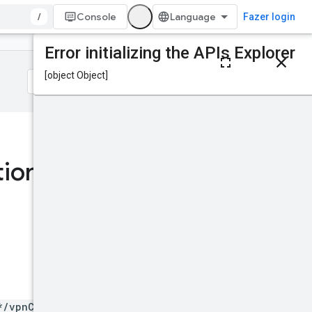
/
Console
Fazer login
Nesta página
Solicitação HTTP
Parâmetros de
caminho
Parâmetros de
consulta
Isso foi útil?
Corpo da solicitação
ions
.
delete
Corpo da resposta
Escopos de
autorização
Testar
*/vpnConnections/*}