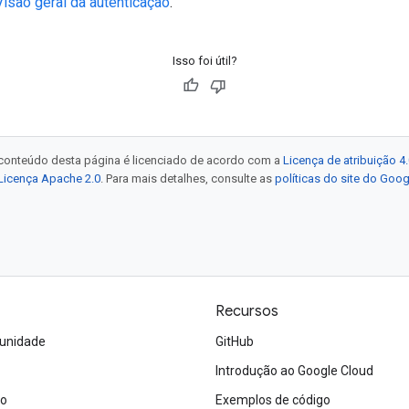
Visão geral da autenticação
.
Isso foi útil?
 conteúdo desta página é licenciado de acordo com a
Licença de atribuição 
Licença Apache 2.0
. Para mais detalhes, consulte as
políticas do site do Goo
Recursos
unidade
GitHub
Introdução ao Google Cloud
ão
Exemplos de código