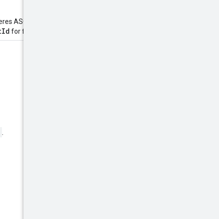
acteres ASCII. Recomendamos
tId
for fornecido.
.