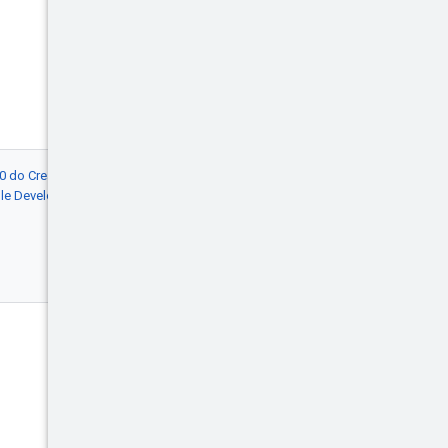
4.0 do Creative Commons
, e as amostras de
gle Developers
. Java é uma marca
Envolver
Blog
Eventos
X (Twitter)