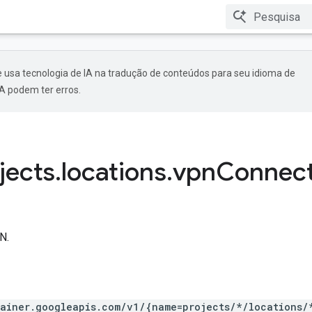
 usa tecnologia de IA na tradução de conteúdos para seu idioma de
A podem ter erros.
jects
.
locations
.
vpn
Connect
N.
tainer.googleapis.com/v1/{name=projects/*/locations/