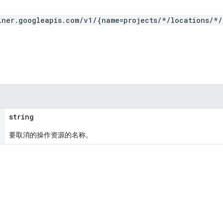
iner.googleapis.com/v1/{name=projects/*/locations/*/
string
要取消的操作资源的名称。