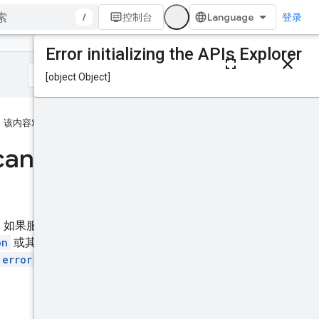
/
控制台
登录
本页内容
HTTP 请求
路径参数
请求正文
该内容对您有帮助吗？
响应正文
授权范围
cancel
试试看！
。如果服务器不支持此方法，
on
或其他方法来检查操作是
.error
值且