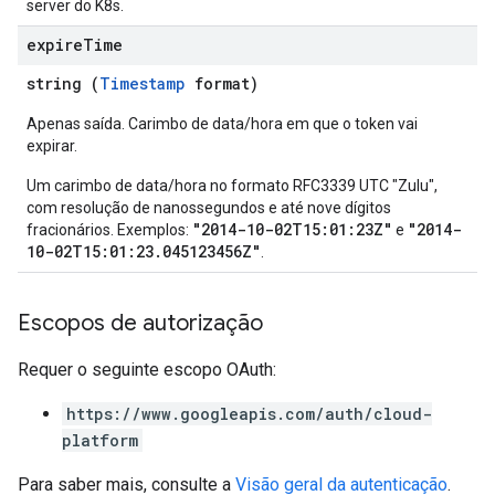
server do K8s.
expire
Time
string (
Timestamp
format)
Apenas saída. Carimbo de data/hora em que o token vai
expirar.
Um carimbo de data/hora no formato RFC3339 UTC "Zulu",
com resolução de nanossegundos e até nove dígitos
"2014-10-02T15:01:23Z"
"2014-
fracionários. Exemplos:
e
10-02T15:01:23.045123456Z"
.
Escopos de autorização
Requer o seguinte escopo OAuth:
https://www.googleapis.com/auth/cloud-
platform
Para saber mais, consulte a
Visão geral da autenticação
.