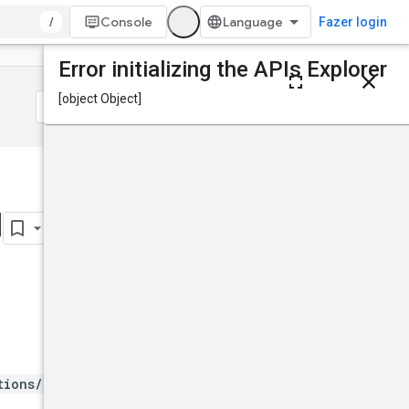
/
Console
Fazer login
Nesta página
Solicitação HTTP
Parâmetros de
caminho
Corpo da solicitação
Corpo da resposta
Isso foi útil?
Escopos de
l
autorização
Permissões do IAM
StateSignal
ProvisioningStateSign
al
Testar
tions/*/zones/*}:signal