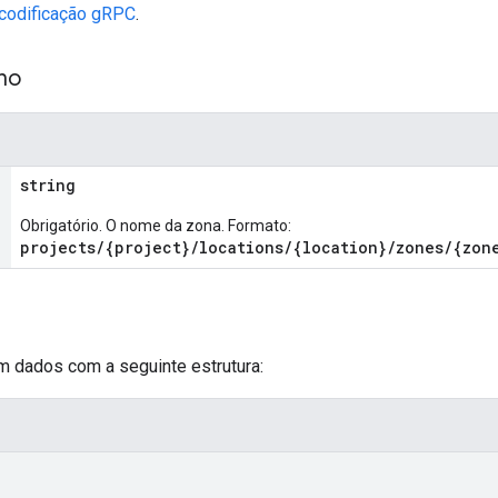
scodificação gRPC
.
ho
string
Obrigatório. O nome da zona. Formato:
projects/{project}/locations/{location}/zones/{zon
m dados com a seguinte estrutura: