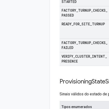
STARTED
FACTORY
_
TURNUP
_
CHECKS
_
PASSED
READY
_
FOR
_
SITE
_
TURNUP
FACTORY
_
TURNUP
_
CHECKS
_
FAILED
VERIFY
_
CLUSTER
_
INTENT
_
PRESENCE
Provisioning
State
S
Sinais válidos do estado de
Tipos enumerados