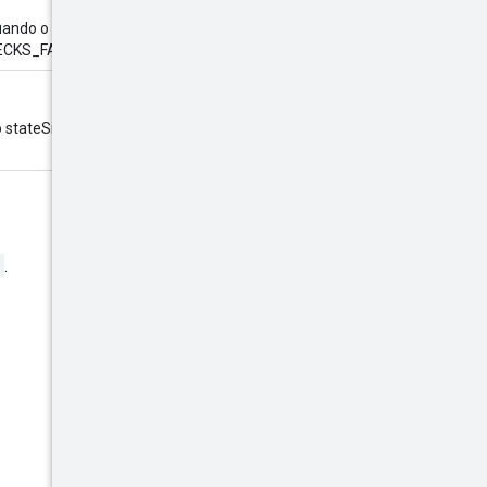
ando o stateSignal é
KS_FAILED.
 stateSignal é
.