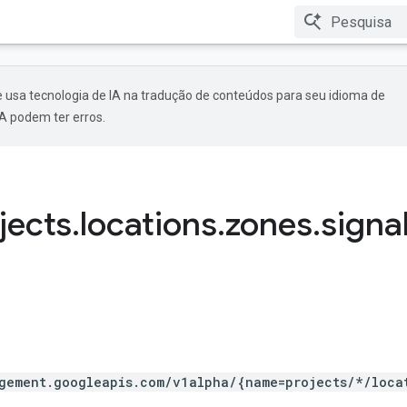
 usa tecnologia de IA na tradução de conteúdos para seu idioma de
A podem ter erros.
jects
.
locations
.
zones
.
signa
.
gement.googleapis.com/v1alpha/{name=projects/*/loca