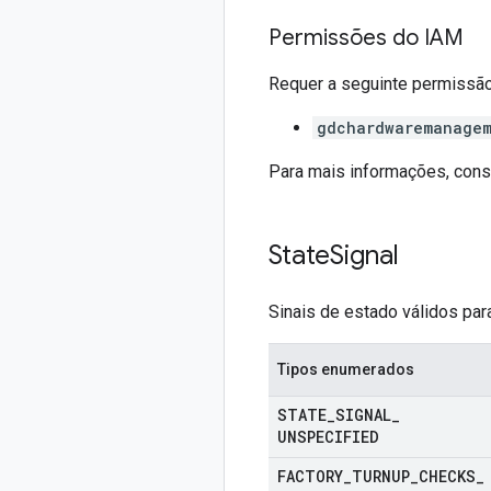
Permissões do IAM
Requer a seguinte permissã
gdchardwaremanagem
Para mais informações, cons
State
Signal
Sinais de estado válidos par
Tipos enumerados
STATE
_
SIGNAL
_
UNSPECIFIED
FACTORY
_
TURNUP
_
CHECKS
_