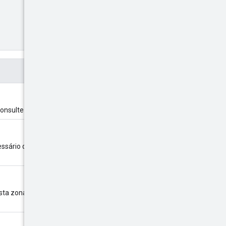
 Consulte
AIP-155
.
ssário definir stateSignal ou
ta zona. É necessário definir