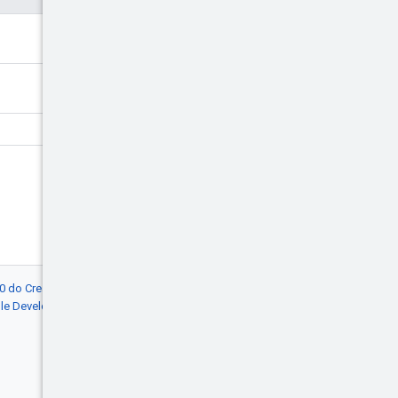
4.0 do Creative Commons
, e as amostras de
gle Developers
. Java é uma marca