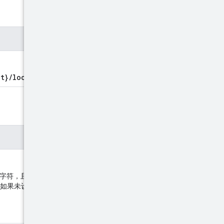
t}/locations/{location}
 个字符，且必须以小写字符开头。
如果未设置该字段，系统将使