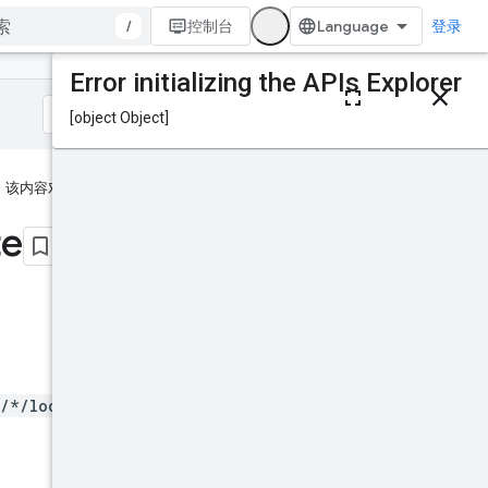
/
控制台
登录
本页内容
HTTP 请求
路径参数
查询参数
该内容对您有帮助吗？
请求正文
响应正文
te
授权范围
IAM 权限
试试看！
/*/locations/*}/orders