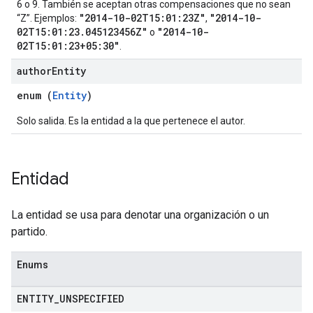
6 o 9. También se aceptan otras compensaciones que no sean
"2014-10-02T15:01:23Z"
"2014-10-
“Z”. Ejemplos:
,
02T15:01:23.045123456Z"
"2014-10-
o
02T15:01:23+05:30"
.
author
Entity
enum (
Entity
)
Solo salida. Es la entidad a la que pertenece el autor.
Entidad
La entidad se usa para denotar una organización o un
partido.
Enums
ENTITY
_
UNSPECIFIED