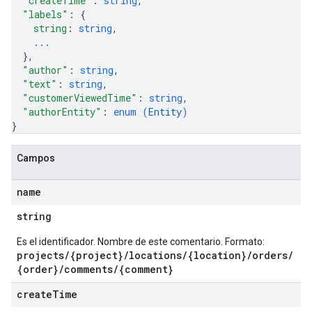
"createTime"
: 
string
,
"labels"
: 
{
string
: 
string
,
...
}
,
"author"
: 
string
,
"text"
: 
string
,
"customerViewedTime"
: 
string
,
"authorEntity"
: 
enum (
Entity
)
}
Campos
name
string
Es el identificador. Nombre de este comentario. Formato:
projects/{project}/locations/{location}/orders/
{order}/comments/{comment}
create
Time