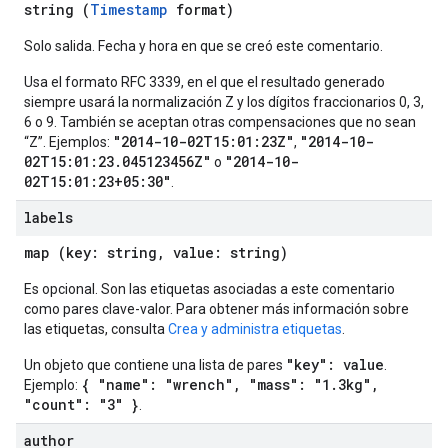
string (
Timestamp
format)
Solo salida. Fecha y hora en que se creó este comentario.
Usa el formato RFC 3339, en el que el resultado generado
siempre usará la normalización Z y los dígitos fraccionarios 0, 3,
6 o 9. También se aceptan otras compensaciones que no sean
"2014-10-02T15:01:23Z"
"2014-10-
“Z”. Ejemplos:
,
02T15:01:23.045123456Z"
"2014-10-
o
02T15:01:23+05:30"
.
labels
map (key: string, value: string)
Es opcional. Son las etiquetas asociadas a este comentario
como pares clave-valor. Para obtener más información sobre
las etiquetas, consulta
Crea y administra etiquetas
.
"key": value
Un objeto que contiene una lista de pares
.
{ "name": "wrench", "mass": "1.3kg",
Ejemplo:
"count": "3" }
.
author