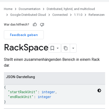
ies
Home
Documentation
Distributed, hybrid, and multicloud
s
Google Distributed Cloud
Connected
1.11.0
Referenzen
War das hilfreich?
Feedback geben
Rack
Space
Stellt einen zusammenhängenden Bereich in einem Rack
dar.
JSON-Darstellung
{
"startRackUnit"
: 
integer
,
"endRackUnit"
: 
integer
}