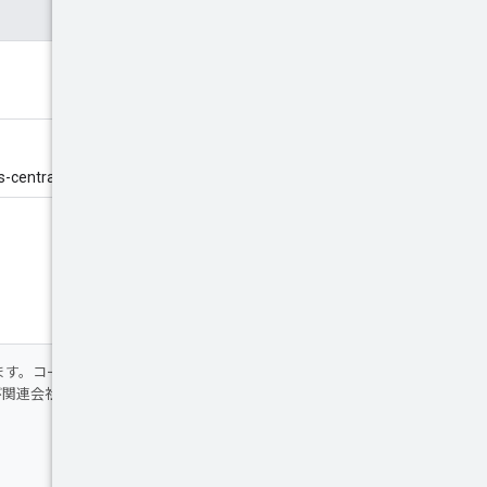
1", "us-west1"]。
ます。コードサンプルは
Apache 2.0 ライセ
 および関連会社の登録商標です。