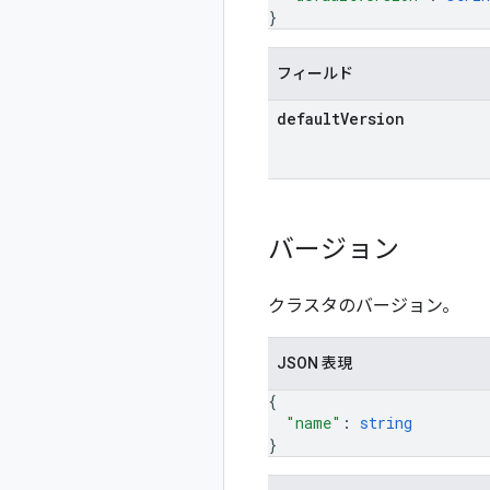
}
フィールド
default
Version
バージョン
クラスタのバージョン。
JSON 表現
{
"name"
: 
string
}