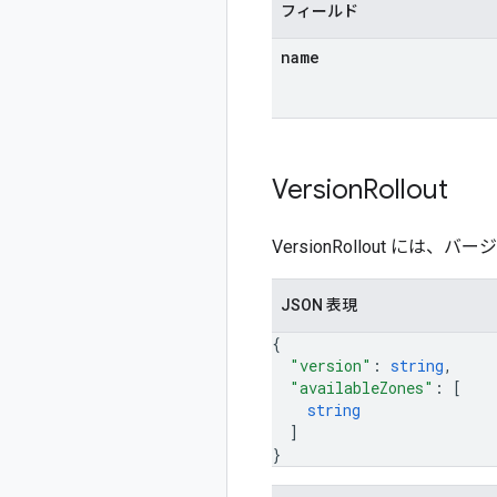
フィールド
name
Version
Rollout
VersionRollout に
JSON 表現
{
"version"
: 
string
,
"availableZones"
: 
[
string
]
}