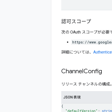
認可スコープ
次の OAuth スコープが必要
https://www.google
詳細については、
Authentica
Channel
Config
リリース チャンネルの構成
JSON 表現
{
"defaultVersion"
: 
strin