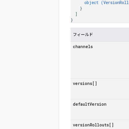
object (
VersionRoll
}
]
}
フィールド
channels
versions[]
default
Version
version
Rollouts[]