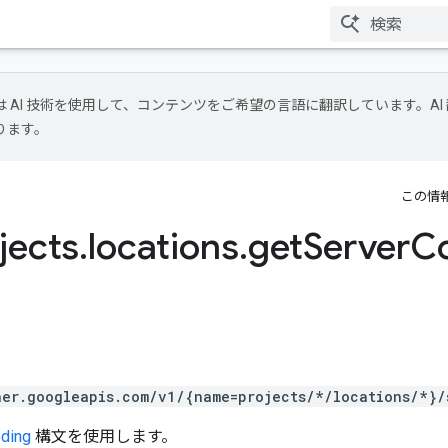
le は AI 技術を使用して、コンテンツをご希望の言語に翻訳しています。AI
ります。
この情
jects
.
locations
.
get
Server
Co
。
ner.googleapis.com/v1/{name=projects/*/locations/*}/
ding
構文を使用します。