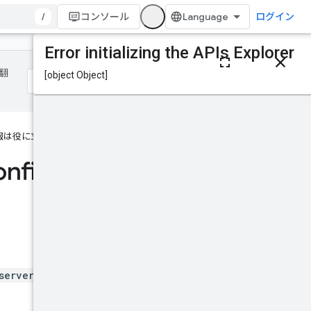
/
コンソール
ログイン
このページの内容
HTTP リクエスト
 翻
パスパラメータ
リクエスト本文
レスポンスの本文
報は役に立ちましたか？
認可スコープ
ChannelConfig
nfig
バージョン
VersionRollout
試してみる
serverConfig