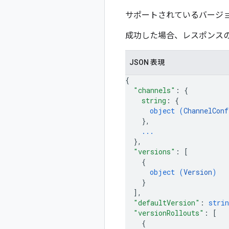
サポートされているバージョ
成功した場合、レスポンス
JSON 表現
{
"channels"
: 
{
string
: 
{
object (
ChannelConf
}
,
...
}
,
"versions"
: 
[
{
object (
Version
)
}
]
,
"defaultVersion"
: 
strin
"versionRollouts"
: 
[
{