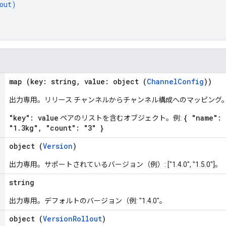
out
)
map (key: string, value: object (
ChannelConfig
))
出力専用。リリース チャンネルからチャンネル構成へのマッピング
"key": value
{ "name": 
ペアのリストを含むオブジェクト。例:
"1.3kg", "count": "3" }
object (
Version
)
出力専用。サポートされているバージョン（例）: ["1.4.0", "1.5.0"]。
string
出力専用。デフォルトのバージョン（例: "1.4.0"。
object (
VersionRollout
)