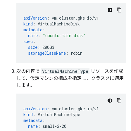
apiVersion
:
vm.cluster.gke.io/v1
kind
:
VirtualMachineDisk
metadata
:
name
:
"ubuntu-main-disk"
spec
:
size
:
200Gi
storageClassName
:
robin
次の内容で
VirtualMachineType
リソースを作成
して、仮想マシンの構成を指定し、クラスタに適用
します。
apiVersion
:
vm.cluster.gke.io/v1
kind
:
VirtualMachineType
metadata
:
name
:
small-2-20