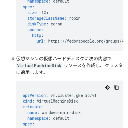
namespace
:
default
spec
:
size
:
1Gi
storageClassName
:
robin
diskType
:
cdrom
source
:
http
:
url
:
https://fedorapeople.org/groups/vi
仮想マシンの仮想ハードディスクに次の内容で
VirtualMachineDisk
リソースを作成し、クラスタ
に適用します。
apiVersion
:
vm.cluster.gke.io/v1
kind
:
VirtualMachineDisk
metadata
:
name
:
windows-main-disk
namespace
:
default
spec
: