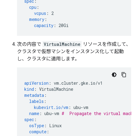
spec
:
cpu
:
vcpus
:
2
memory
:
capacity
:
20Gi
次の内容で
VirtualMachine
リソースを作成して、
クラスタで仮想マシンをインスタンス化して起動
し、クラスタに適用します。
apiVersion
:
vm.cluster.gke.io/v1
kind
:
VirtualMachine
metadata
:
labels
:
kubevirt.io/vm
:
ubu-vm
name
:
ubu-vm
#  Propagate the virtual machi
spec
:
osType
:
Linux
compute
: