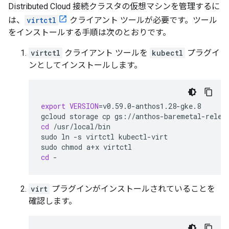
Distributed Cloud 接続クラスタの仮想マシンを管理するに
は、
virtctl
クライアント ツールが必要です。ツール
をインストールする手順は次のとおりです。
virtctl
クライアント ツールを
kubectl
プラグイ
ンとしてインストールします。
export
VERSION
=
v0.59.0-anthos1.28-gke.8

gcloud
storage
cp
gs://anthos-baremetal-relea
cd
/usr/local/bin

sudo
ln
-s
virtctl
kubectl-virt

sudo
chmod
a+x
cd
-
virt
プラグインがインストールされていることを
確認します。