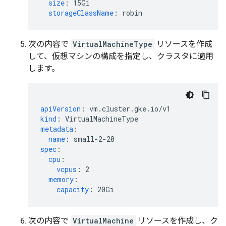
size
:
15Gi
storageClassName
:
robin
次の内容で
VirtualMachineType
リソースを作成
して、仮想マシンの構成を指定し、クラスタに適用
します。
apiVersion
:
vm.cluster.gke.io/v1
kind
:
VirtualMachineType
metadata
:
name
:
small-2-20
spec
:
cpu
:
vcpus
:
2
memory
:
capacity
:
20Gi
次の内容で
VirtualMachine
リソースを作成し、ク