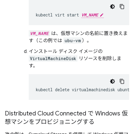
kubectl
virt
start
VM_NAME
VM_NAME
は、仮想マシンの名前に置き換えま
す（この例では
ubu-vm
）。
インストール ディスク イメージの
VirtualMachineDisk
リソースを削除しま
す。
kubectl
delete
virtualmachinedisk
ubuntu
Distributed Cloud Connected で Windows 仮
想マシンをプロビジョニングする