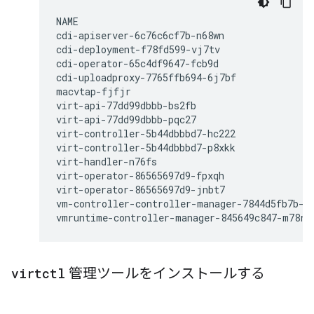
NAME                                          
cdi-apiserver-6c76c6cf7b-n68wn                
cdi-deployment-f78fd599-vj7tv                 
cdi-operator-65c4df9647-fcb9d                 
cdi-uploadproxy-7765ffb694-6j7bf              
macvtap-fjfjr                                 
virt-api-77dd99dbbb-bs2fb                     
virt-api-77dd99dbbb-pqc27                     
virt-controller-5b44dbbbd7-hc222              
virt-controller-5b44dbbbd7-p8xkk              
virt-handler-n76fs                            
virt-operator-86565697d9-fpxqh                
virt-operator-86565697d9-jnbt7                
vm-controller-controller-manager-7844d5fb7b-72
virtctl
管理ツールをインストールする