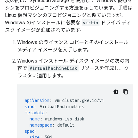
次の例は、Symcloud Storage を使用して Windows 仮想マ
シンをプロビジョニングする方法を示しています。手順は
Linux 仮想マシンのプロビジョニングと似ていますが、
Windows のインストールに必要な
virtio
ドライバ ディ
スク イメージが追加されています。
Windows のライセンス コピーとそのインストール
メディア イメージを入手します。
Windows インストール ディスク イメージの次の内
容で
VirtualMachineDisk
リソースを作成し、ク
ラスタに適用します。
apiVersion
:
vm.cluster.gke.io/v1
kind
:
VirtualMachineDisk
metadata
:
name
:
windows-iso-disk
namespace
:
default
spec
:
size
:
5Gi