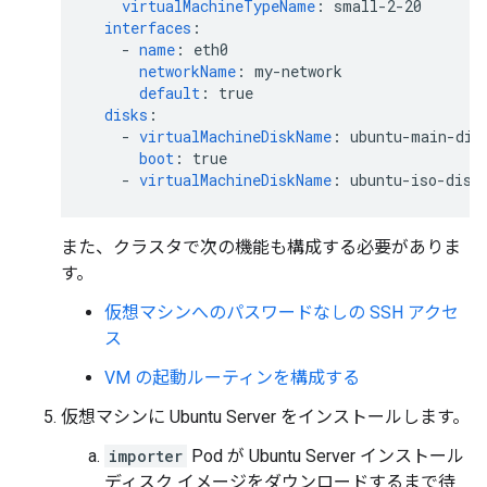
virtualMachineTypeName
:
small-2-20
interfaces
:
-
name
:
eth0
networkName
:
my-network
default
:
true
disks
:
-
virtualMachineDiskName
:
ubuntu-main-dis
boot
:
true
-
virtualMachineDiskName
:
ubuntu-iso-disk
また、クラスタで次の機能も構成する必要がありま
す。
仮想マシンへのパスワードなしの SSH アクセ
ス
VM の起動ルーティンを構成する
仮想マシンに Ubuntu Server をインストールします。
importer
Pod が Ubuntu Server インストール
ディスク イメージをダウンロードするまで待