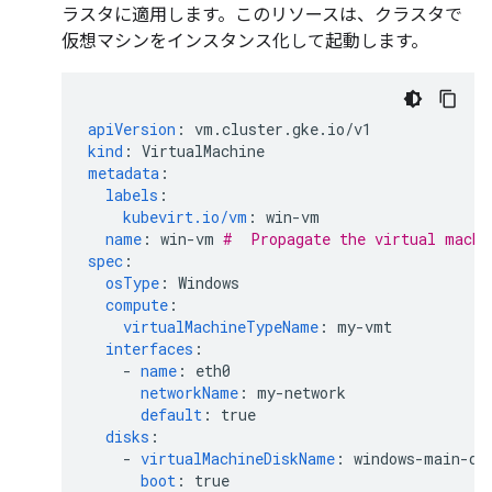
ラスタに適用します。このリソースは、クラスタで
仮想マシンをインスタンス化して起動します。
apiVersion
:
vm.cluster.gke.io/v1
kind
:
VirtualMachine
metadata
:
labels
:
kubevirt.io/vm
:
win-vm
name
:
win-vm
#  Propagate the virtual machi
spec
:
osType
:
Windows
compute
:
virtualMachineTypeName
:
my-vmt
interfaces
:
-
name
:
eth0
networkName
:
my-network
default
:
true
disks
:
-
virtualMachineDiskName
:
windows-main-di
boot
:
true