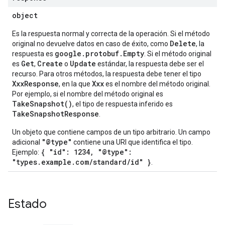
object
Es la respuesta normal y correcta de la operación. Si el método
Delete
original no devuelve datos en caso de éxito, como
, la
google.protobuf.Empty
respuesta es
. Si el método original
Get
Create
Update
es
,
o
estándar, la respuesta debe ser el
recurso. Para otros métodos, la respuesta debe tener el tipo
XxxResponse
Xxx
, en la que
es el nombre del método original.
Por ejemplo, si el nombre del método original es
TakeSnapshot()
, el tipo de respuesta inferido es
TakeSnapshotResponse
.
Un objeto que contiene campos de un tipo arbitrario. Un campo
"@type"
adicional
contiene una URI que identifica el tipo.
{ "id": 1234, "@type":
Ejemplo:
"types.example.com/standard/id" }
.
Estado