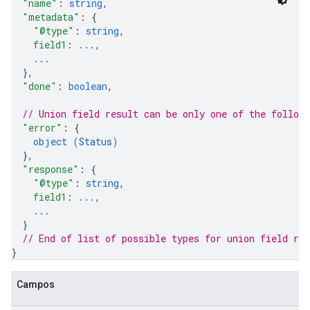
"name"
: 
string
,
"metadata"
: 
{
"@type"
: 
string
,
field1
: 
...
,
...
}
,
"done"
: 
boolean
,
// Union field 
result
 can be only one of the follow
"error"
: 
{
object (
Status
)
}
,
"response"
: 
{
"@type"
: 
string
,
field1
: 
...
,
...
}
// End of list of possible types for union field 
res
}
Campos