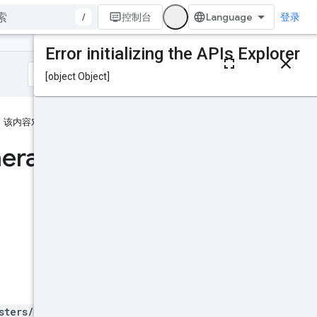
/
控制台
登录
本页内容
HTTP 请求
路径参数
请求正文
该内容对您有帮助吗？
响应正文
授权范围
erate
Offline
试试看！
sters/*}:generateOfflin