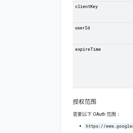
client
Key
user
Id
expire
Time
授权范围
需要以下 OAuth 范围：
https://www.google