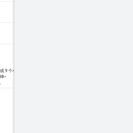
 或 9 个小数位。不带“Z”的偏差
10-
。