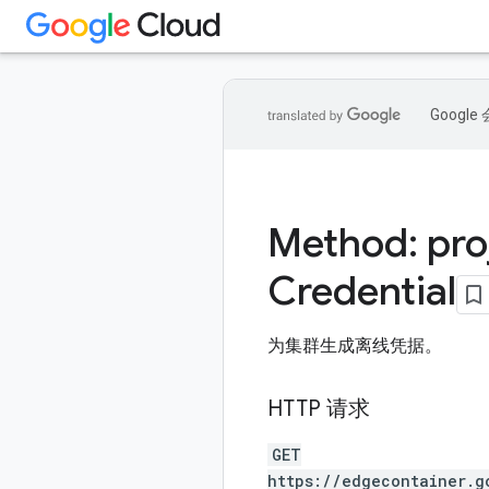
Goog
Method: pro
Credential
为集群生成离线凭据。
HTTP 请求
GET
https://edgecontainer.g