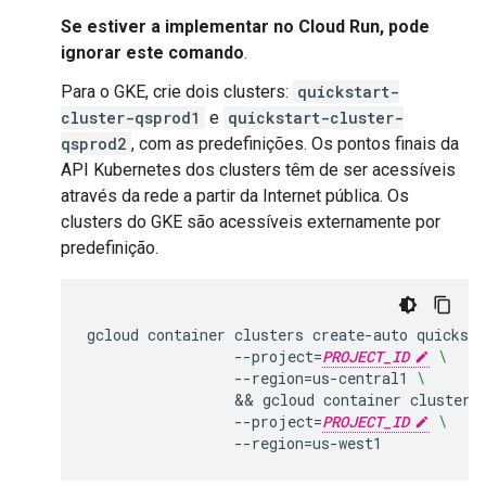
Se estiver a implementar no Cloud Run, pode
ignorar este comando
.
Para o GKE, crie dois clusters:
quickstart-
cluster-qsprod1
e
quickstart-cluster-
qsprod2
, com as predefinições. Os pontos finais da
API Kubernetes dos clusters têm de ser acessíveis
através da rede a partir da Internet pública. Os
clusters do GKE são acessíveis externamente por
predefinição.
gcloud
container
clusters
create
-
auto
quicksta
--
project
=
PROJECT_ID
\
--
region
=
us
-
central1
\
                 && 
gcloud
container
clusters
--
project
=
PROJECT_ID
\
--
region
=
us
-
west1