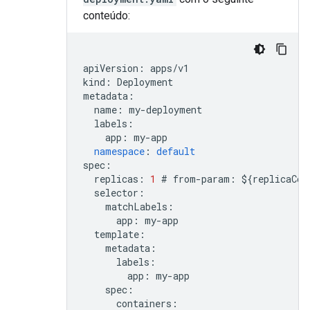
conteúdo:
apiVersion
:
apps
/
v1
kind
:
Deployment
metadata
:
name
:
my
-
deployment
labels
:
app
:
my
-
app
namespace
:
default
spec
:
replicas
:
1
#
from
-
param
:
$
{
replicaCou
selector
:
matchLabels
:
app
:
my
-
app
template
:
metadata
:
labels
:
app
:
my
-
app
spec
:
containers
: