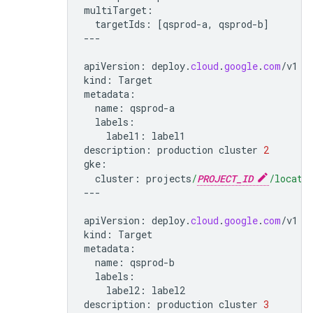
multiTarget
:
targetIds
:
[
qsprod
-
a
,
qsprod
-
b
]
---
apiVersion
:
deploy
.
cloud
.
google
.
com
/
v1
kind
:
Target
metadata
:
name
:
qsprod
-
a
labels
:
label1
:
label1
description
:
production
cluster
2
gke
:
cluster
:
projects
/
PROJECT_ID
/locati
---
apiVersion
:
deploy
.
cloud
.
google
.
com
/
v1
kind
:
Target
metadata
:
name
:
qsprod
-
b
labels
:
label2
:
label2
description
:
production
cluster
3