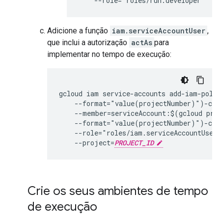
Adicione a função
iam.serviceAccountUser
,
que inclui a autorização
actAs
para
implementar no tempo de execução:
gcloud iam service-accounts add-iam-poli
    --format="value(projectNumber)")-com
    --member=serviceAccount:$(gcloud pro
    --format="value(projectNumber)")-com
    --role="roles/iam.serviceAccountUser"
    --project=
PROJECT_ID
Crie os seus ambientes de tempo
de execução