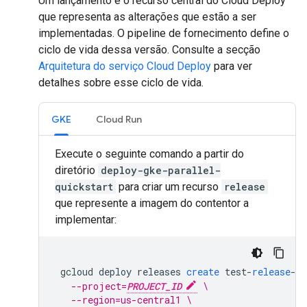
Um lançamento é o recurso central do Cloud Deploy
que representa as alterações que estão a ser
implementadas. O pipeline de fornecimento define o
ciclo de vida dessa versão. Consulte a secção
Arquitetura do serviço Cloud Deploy
para ver
detalhes sobre esse ciclo de vida.
GKE
Cloud Run
Execute o seguinte comando a partir do
diretório
deploy-gke-parallel-
quickstart
para criar um recurso
release
que represente a imagem do contentor a
implementar:
gcloud
deploy
releases
create
test
-
release
-
00
--project=
PROJECT_ID
 \
--region=us-central1 \