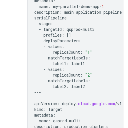
metadata
:
name
:
my
-
parallel
-
demo
-
app
-
1
description
:
main
application
pipeline
serialPipeline
:
stages
:
-
targetId
:
qsprod
-
multi
profiles
:
[]
deployParameters
:
-
values
:
replicaCount
:
"1"
matchTargetLabels
:
label1
:
label1
-
values
:
replicaCount
:
"2"
matchTargetLabels
:
label2
:
label2
---
apiVersion
:
deploy
.
cloud
.
google
.
com
/
v1
kind
:
Target
metadata
:
name
:
qsprod
-
multi
description
:
production
clusters