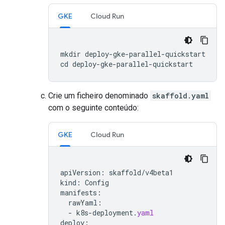
GKE
Cloud Run
mkdir deploy-gke-parallel-quickstart

Crie um ficheiro denominado
skaffold.yaml
com o seguinte conteúdo:
GKE
Cloud Run
apiVersion
:
skaffold
/
v4beta1
kind
:
Config
manifests
:
rawYaml
:
-
k8s
-
deployment
.
yaml
deploy
: