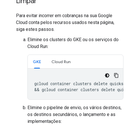
Limpar
Para evitar incorrer em cobranças na sua Google
Cloud conta pelos recursos usados nesta página,
siga estes passos.
Elimine os clusters do GKE ou os serviços do
Cloud Run:
GKE
Cloud Run
gcloud
container
clusters
delete
quicksta
&&
gcloud
container
clusters
delete
quic
Elimine o pipeline de envio, os vários destinos,
os destinos secundários, o lançamento e as
implementações: