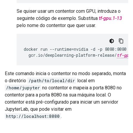
Se quiser usar um contentor com GPU, introduza o
seguinte código de exemplo. Substitua
tf-gpu.1-13
pelo nome do contentor que quer usar.
docker run --runtime=nvidia -d -p 8080:8080 -v
  gcr.io/deeplearning-platform-release/
tf-gpu
Este comando inicia o contentor no modo separado, monta
o diretório
/path/to/local/dir
local em
/home/jupyter
no contentor e mapeia a porta 8080 no
contentor para a porta 8080 na sua máquina local. O
contentor está pré-configurado para iniciar um servidor
JupyterLab, que pode visitar em
http://localhost:8080
.