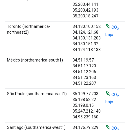
35.203.44.141
35.203.42.193
35.203.18.247
Toronto (northamerica-
34.130.100.152
CO
2
northeast2)
34.124.121.68
bajo
34.130.131.203
34.130.151.32
34.124.118.133
México (northamerica-south1)
34.51.19.57
34.51.17.120
34.51.12.206
34.51.23.163
34.51.22.207
São Paulo (southamerica-east1)
35.199.77.203
CO
2
35.198.52.22
bajo
35.198.0.15
35.247.212.140
34.95.239.160
Santiago (southamerica-west1)
34.176.79.229
CO
2