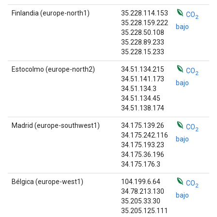
Finlandia (europe-north1)
35.228.114.153
CO
2
35.228.159.222
bajo
35.228.50.108
35.228.89.233
35.228.15.233
Estocolmo (europe-north2)
34.51.134.215
CO
2
34.51.141.173
bajo
34.51.134.3
34.51.134.45
34.51.138.174
Madrid (europe-southwest1)
34.175.139.26
CO
2
34.175.242.116
bajo
34.175.193.23
34.175.36.196
34.175.176.3
Bélgica (europe-west1)
104.199.6.64
CO
2
34.78.213.130
bajo
35.205.33.30
35.205.125.111