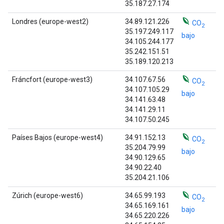
35.187.27.174
Londres (europe-west2)
34.89.121.226
CO
2
35.197.249.117
bajo
34.105.244.177
35.242.151.51
35.189.120.213
Fráncfort (europe-west3)
34.107.67.56
CO
2
34.107.105.29
bajo
34.141.63.48
34.141.29.11
34.107.50.245
Países Bajos (europe-west4)
34.91.152.13
CO
2
35.204.79.99
bajo
34.90.129.65
34.90.22.40
35.204.21.106
Zúrich (europe-west6)
34.65.99.193
CO
2
34.65.169.161
bajo
34.65.220.226