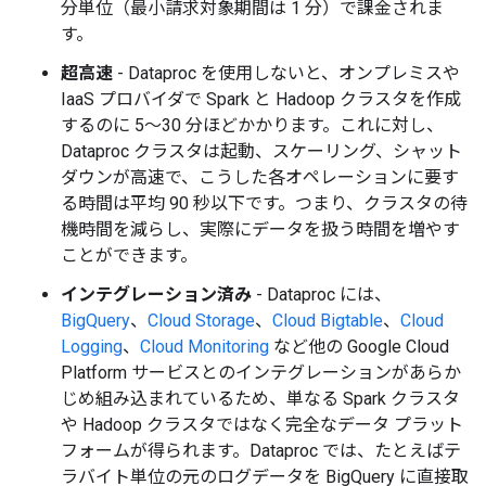
分単位（最小請求対象期間は 1 分）で課金されま
す。
超高速
- Dataproc を使用しないと、オンプレミスや
IaaS プロバイダで Spark と Hadoop クラスタを作成
するのに 5～30 分ほどかかります。これに対し、
Dataproc クラスタは起動、スケーリング、シャット
ダウンが高速で、こうした各オペレーションに要す
る時間は平均 90 秒以下です。つまり、クラスタの待
機時間を減らし、実際にデータを扱う時間を増やす
ことができます。
インテグレーション済み
- Dataproc には、
BigQuery
、
Cloud Storage
、
Cloud Bigtable
、
Cloud
Logging
、
Cloud Monitoring
など他の Google Cloud
Platform サービスとのインテグレーションがあらか
じめ組み込まれているため、単なる Spark クラスタ
や Hadoop クラスタではなく完全なデータ プラット
フォームが得られます。Dataproc では、たとえばテ
ラバイト単位の元のログデータを BigQuery に直接取