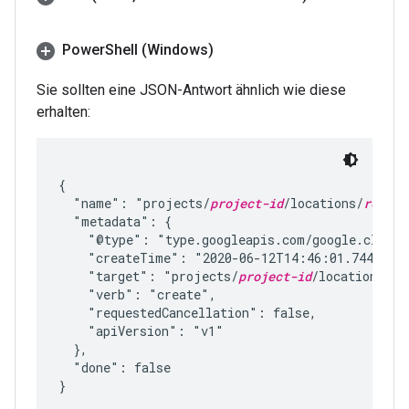
Power
Shell (Windows)
Sie sollten eine JSON-Antwort ähnlich wie diese
erhalten:
{

  "name": "projects/
project-id
/locations/
region
  "metadata": {

    "@type": "type.googleapis.com/google.cloud.
    "createTime": "2020-06-12T14:46:01.74426777
    "target": "projects/
project-id
/locations/
re
    "verb": "create",

    "requestedCancellation": false,

    "apiVersion": "v1"

  },

  "done": false
