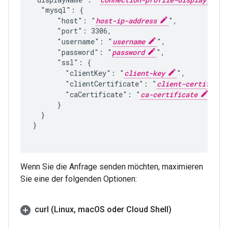
  "mysql": {

      "host": "
host-ip-address
",

      "port": 3306,

      "username": "
username
",

      "password": "
password
",

      "ssl": {

        "clientKey": "
client-key
",

        "clientCertificate": "
client-certificat
        "caCertificate": "
ca-certificate
"

      }

  }

}

Wenn Sie die Anfrage senden möchten, maximieren
Sie eine der folgenden Optionen:
curl (Linux
,
mac
OS oder Cloud Shell)