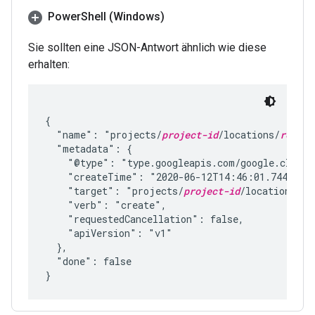
Power
Shell (Windows)
Sie sollten eine JSON-Antwort ähnlich wie diese
erhalten:
{

  "name": "projects/
project-id
/locations/
region
  "metadata": {

    "@type": "type.googleapis.com/google.cloud.
    "createTime": "2020-06-12T14:46:01.74426777
    "target": "projects/
project-id
/locations/
re
    "verb": "create",

    "requestedCancellation": false,

    "apiVersion": "v1"

  },

  "done": false
