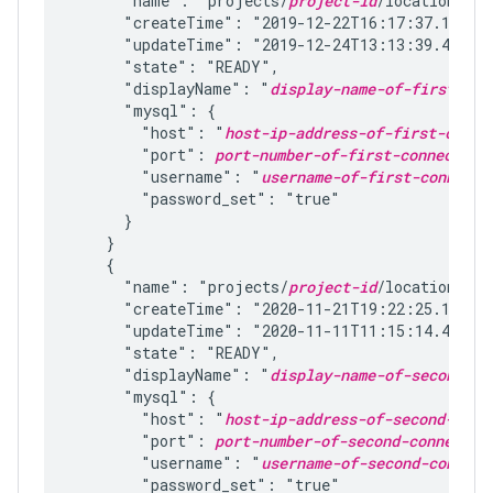
      "name": "projects/
project-id
/locations/
re
      "createTime": "2019-12-22T16:17:37.159786
      "updateTime": "2019-12-24T13:13:39.455857
      "state": "READY",

      "displayName": "
display-name-of-first-con
      "mysql": {

        "host": "
host-ip-address-of-first-conne
        "port": 
port-number-of-first-connection
        "username": "
username-of-first-connecti
        "password_set": "true"

      }

    }

    {

      "name": "projects/
project-id
/locations/
re
      "createTime": "2020-11-21T19:22:25.153824
      "updateTime": "2020-11-11T11:15:14.451046
      "state": "READY",

      "displayName": "
display-name-of-second-co
      "mysql": {

        "host": "
host-ip-address-of-second-conn
        "port": 
port-number-of-second-connectio
        "username": "
username-of-second-connect
        "password_set": "true"
