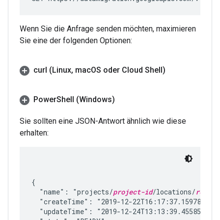
Wenn Sie die Anfrage senden möchten, maximieren
Sie eine der folgenden Optionen:
curl (Linux
,
mac
OS oder Cloud Shell)
Power
Shell (Windows)
Sie sollten eine JSON-Antwort ähnlich wie diese
erhalten:
{

  "name": "projects/
project-id
/locations/
region
  "createTime": "2019-12-22T16:17:37.159786963Z
  "updateTime": "2019-12-24T13:13:39.455857411Z