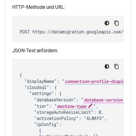
HTTP-Methode und URL:
POST https://datamigration.googleapis.com/v1/pr
JSON-Text anfordern:
{

  "displayName": "
connection-profile-display-na
  "cloudsql": {

    "settings": {

      "databaseVersion": "
database-version
",

      "tier": "
machine-type
",

      "storageAutoResizeLimit": 0,

      "activationPolicy": "ALWAYS",

      "ipConfig":

        {
