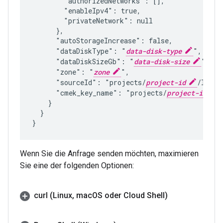
        "authorizedNetworks": [],

        "enableIpv4": true,

        "privateNetwork": null

      },

      "autoStorageIncrease": false,

      "dataDiskType": "
data-disk-type
",

      "dataDiskSizeGb": "
data-disk-size
",

      "zone": "
zone
",

      "sourceId": "projects/
project-id
/locat
      "cmek_key_name": "projects/
project-id
/
    }

  }

Wenn Sie die Anfrage senden möchten, maximieren
Sie eine der folgenden Optionen:
curl (Linux
,
mac
OS oder Cloud Shell)