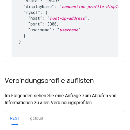
  "state": "READY",

  "displayName": "
connection-profile-display-na
  "mysql": {

    "host": "
host-ip-address
",

    "port": 3306,

    "username": "
username
"

  }

}

Verbindungsprofile auflisten
Im Folgenden sehen Sie eine Anfrage zum Abrufen von
Informationen zu allen Verbindungsprofilen.
REST
gcloud