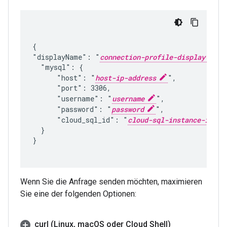
{

"displayName": "
connection-profile-display-name
  "mysql": {

      "host": "
host-ip-address
",

      "port": 3306,

      "username": "
username
",

      "password": "
password
",

      "cloud_sql_id": "
cloud-sql-instance-id
"
  }

}

Wenn Sie die Anfrage senden möchten, maximieren
Sie eine der folgenden Optionen:
curl (Linux
,
mac
OS oder Cloud Shell)