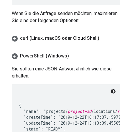
Wenn Sie die Anfrage senden möchten, maximieren
Sie eine der folgenden Optionen:
curl (Linux
,
mac
OS oder Cloud Shell)
Power
Shell (Windows)
Sie sollten eine JSON-Antwort ähnlich wie diese
erhalten:
{

  "name": "projects/
project-id
/locations/
region
  "createTime": "2019-12-22T16:17:37.159786963Z
  "updateTime": "2019-12-24T13:13:39.455857411Z
  "state": "READY",
