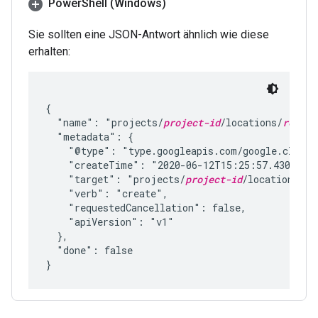
Power
Shell (Windows)
Sie sollten eine JSON-Antwort ähnlich wie diese
erhalten:
{

  "name": "projects/
project-id
/locations/
region
  "metadata": {

    "@type": "type.googleapis.com/google.cloud.
    "createTime": "2020-06-12T15:25:57.43071542
    "target": "projects/
project-id
/locations/
re
    "verb": "create",

    "requestedCancellation": false,

    "apiVersion": "v1"

  },

  "done": false
