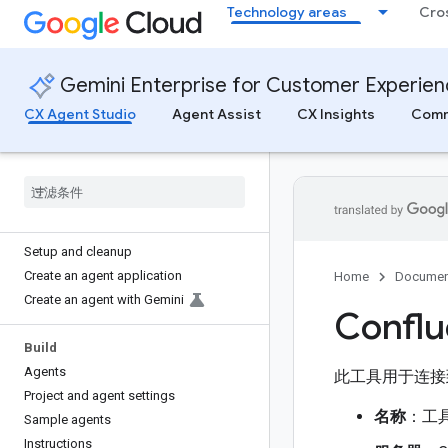
Technology areas
Cro
Gemini Enterprise for Customer Experie
CX Agent Studio
Agent Assist
CX Insights
Comm
CX Agent Studio
Introduction
CX Agent Studio console
Get started
Setup and cleanup
Create an agent application
Home
Documen
Create an agent with Gemini
Confl
Build
Agents
此工具用于连接到
Project and agent settings
名称
：工
Sample agents
Instructions