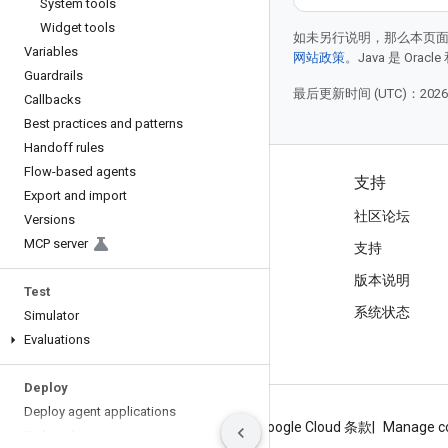
System tools
Widget tools
如未另行说明，那么本页
Variables
网站政策
。Java 是 Or
Guardrails
最后更新时间 (UTC)：2026-
Callbacks
Best practices and patterns
Handoff rules
Flow-based agents
产品和价格
支持
Export and import
查看所有产品
社区论坛
Versions
MCP server
Google Cloud 价格
支持
Google Cloud Marketplace
版本说明
Test
与销售人员联系
系统状态
Simulator
Evaluations
Deploy
Deploy agent applications
关于 Google
隐私权政策
网站条款
Google Cloud 条款
Manage c
Web widget