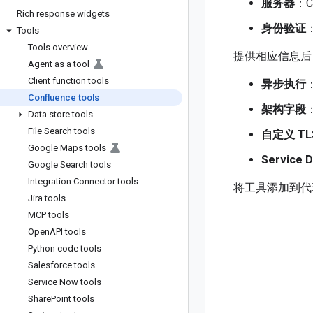
服务器
：C
Rich response widgets
身份验证
Tools
Tools overview
提供相应信息后
Agent as a tool
Client function tools
异步执行
Confluence tools
架构字段
Data store tools
File Search tools
自定义 T
Google Maps tools
Service D
Google Search tools
Integration Connector tools
将工具添加到代
Jira tools
MCP tools
Open
API tools
Python code tools
Salesforce tools
Service Now tools
Share
Point tools