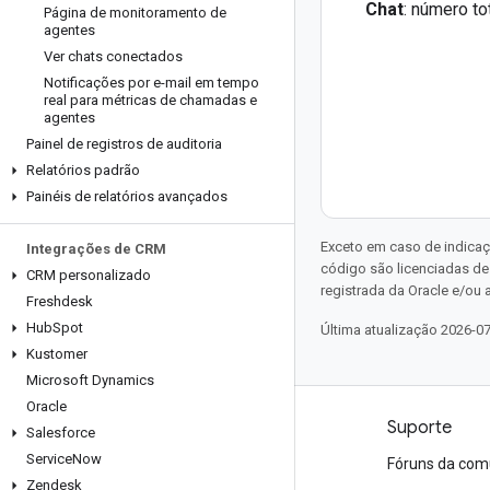
Chat
: número to
Página de monitoramento de
agentes
Ver chats conectados
Notificações por e-mail em tempo
real para métricas de chamadas e
agentes
Painel de registros de auditoria
Relatórios padrão
Painéis de relatórios avançados
Exceto em caso de indicaç
Integrações de CRM
código são licenciadas d
CRM personalizado
registrada da Oracle e/ou a
Freshdesk
Hub
Spot
Última atualização 2026-0
Kustomer
Microsoft Dynamics
Oracle
Produtos e preços
Suporte
Salesforce
Service
Now
Veja todos os produtos
Fóruns da com
Zendesk