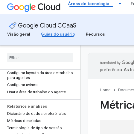
Adaptador de chamada
Áreas de tecnologia
F
Adaptador de e-mail
Configuração do adaptador do agente
Google Cloud CCaaS
Agente de computador
Visão geral
Guias do usuário
Recursos
Agente de computador
Configurações gerais do computador
Criar layouts para computador
Feed de dados de sessão
Configurar painéis personalizados
preferência. As t
Configurar layouts da área de trabalho
para agentes
Configurar avisos
Home
Documen
Usar a área de trabalho do agente
Métric
Relatórios e análises
Dicionário de dados e referências
Métricas desejadas
Terminologia de tipo de sessão