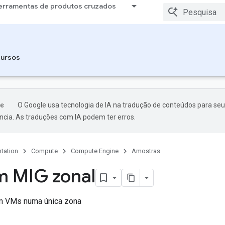
erramentas de produtos cruzados
ursos
O Google usa tecnologia de IA na tradução de conteúdos para seu
ncia. As traduções com IA podem ter erros.
tation
Compute
Compute Engine
Amostras
m MIG zonal
m VMs numa única zona