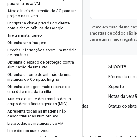
para uma nova VM
Ative o Início de sessão do SO para um
projeto na nuvem
Encriptar a chave privada do cliente
Exceto em caso de indicaç
com a chave pública da Google
amostras de código são l
Tire um instantâneo
Java é uma marca registrad
Obtenha uma imagem
Receba informações sobre um modelo
de instância
Obtenha o estado de proteção contra
Produtos e preços
Suporte
eliminação de uma VM
Obtenha o nome de anfitrião de uma
Veja todos os produtos
Fóruns da com
instância do Compute Engine
Preços do Google Cloud
Suporte
Obtenha a imagem mais recente de
uma determinada família
Google Cloud Marketplace
Notas da vers
Aumente o limite de tamanho de um
grupo de instâncias geridas (MIG)
Entre em contato com a equipe de vendas.
Status do sis
Apresenta todas as imagens não
descontinuadas num projeto
Liste todas as instâncias de VM
Liste discos numa zona