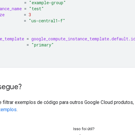
=
"example-group"
ance_name
=
"test"
ze
=
3
=
"us-central1-f"
e_template
=
google_compute_instance_template.default.i
=
"primary"
segue?
e filtrar exemplos de código para outros Google Cloud produtos,
xemplos
.
Isso foi útil?