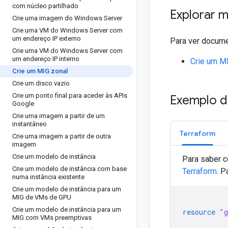
com núcleo partilhado
Explorar m
Crie uma imagem do Windows Server
Crie uma VM do Windows Server com
um endereço IP externo
Para ver docume
Crie uma VM do Windows Server com
um endereço IP interno
Crie um M
Crie um MIG zonal
Crie um disco vazio
Crie um ponto final para aceder às APIs
Exemplo d
Google
Crie uma imagem a partir de um
instantâneo
Terraform
Crie uma imagem a partir de outra
imagem
Crie um modelo de instância
Para saber c
Crie um modelo de instância com base
Terraform
. P
numa instância existente
Crie um modelo de instância para um
MIG de VMs de GPU
Crie um modelo de instância para um
resource
"g
MIG com VMs preemptivas