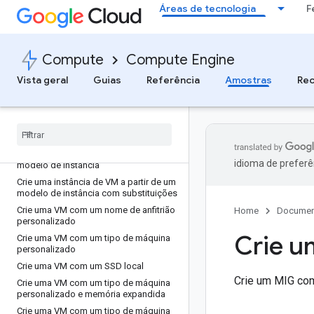
Áreas de tecnologia
F
Crie uma instância de VM do Spot com
o Debian 11
Crie uma VM a partir de uma imagem
personalizada
Compute
Compute Engine
Crie uma VM a partir de um instantâneo
de disco que não seja de arranque
Vista geral
Guias
Referência
Amostras
Rec
Crie uma VM a partir de um disco
existente
Crie uma VM numa sub-rede
Crie uma instância de VM
Crie uma instância de VM a partir de um
idioma de preferê
modelo de instância
Crie uma instância de VM a partir de um
modelo de instância com substituições
Crie uma VM com um nome de anfitrião
Home
Documen
personalizado
Crie u
Crie uma VM com um tipo de máquina
personalizado
Crie uma VM com um SSD local
Crie um MIG co
Crie uma VM com um tipo de máquina
personalizado e memória expandida
Crie uma VM com um tipo de máquina