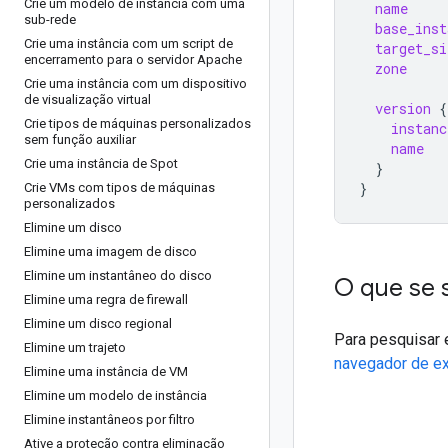
Crie um modelo de instância com uma
name
sub-rede
base_inst
Crie uma instância com um script de
target_si
encerramento para o servidor Apache
zone
Crie uma instância com um dispositivo
de visualização virtual
version
{
Crie tipos de máquinas personalizados
instanc
sem função auxiliar
name
Crie uma instância de Spot
}
}
Crie VMs com tipos de máquinas
personalizados
Elimine um disco
Elimine uma imagem de disco
Elimine um instantâneo do disco
O que se 
Elimine uma regra de firewall
Elimine um disco regional
Para pesquisar 
Elimine um trajeto
navegador de e
Elimine uma instância de VM
Elimine um modelo de instância
Elimine instantâneos por filtro
Ative a proteção contra eliminação