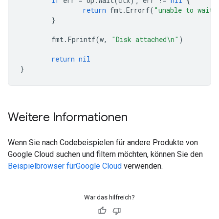
if
err
=
op
.
Wait
(
ctx
);
err
!=
nil
{
return
fmt
.
Errorf
(
"unable to wait 
}
fmt
.
Fprintf
(
w
,
"Disk attached\n"
)
return
nil
}
Weitere Informationen
Wenn Sie nach Codebeispielen für andere Produkte von
Google Cloud suchen und filtern möchten, können Sie den
Beispielbrowser fürGoogle Cloud
verwenden.
War das hilfreich?