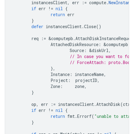
instancesClient
,
err
:=
compute
.
NewInstanc
if
err
!=
nil
{
return
err
}
defer
instancesClient
.
Close
()
req
:=
&
computepb
.
AttachDiskInstanceReques
AttachedDiskResource
:
&
computepb
.
A
Source
:
&
diskUrl
,
// In case you want to for
// ForceAttach: proto.Bool
},
Instance
:
instanceName
,
Project
:
projectID
,
Zone
:
zone
,
}
op
,
err
:=
instancesClient
.
AttachDisk
(
ctx
,
if
err
!=
nil
{
return
fmt
.
Errorf
(
"unable to attac
}