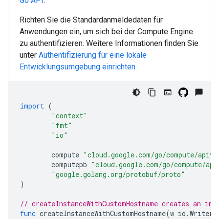
Go
API
.
Richten Sie die Standardanmeldedaten für
Anwendungen ein, um sich bei der Compute Engine
zu authentifizieren. Weitere Informationen finden Sie
unter
Authentifizierung für eine lokale
Entwicklungsumgebung einrichten
.
import
(
"context"
"fmt"
"io"
compute
"cloud.google.com/go/compute/apiv1
computepb
"cloud.google.com/go/compute/api
"google.golang.org/protobuf/proto"
)
// createInstanceWithCustomHostname creates an ins
func
createInstanceWithCustomHostname
(
w
io
.
Writer
,