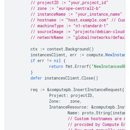
// projectID := "your_project_id"
// zone := "europe-central2-b"
// instanceName := "your_instance_name"
// hostname := "host.example.com" // Custo
// machineType := "n1-standard-1"
// sourceImage := "projects/debian-cloud/g
// networkName := "global/networks/default
ctx
:=
context
.
Background
()
instancesClient
,
err
:=
compute
.
NewInstanc
if
err
!=
nil
{
return
fmt
.
Errorf
(
"NewInstancesRES
}
defer
instancesClient
.
Close
()
req
:=
&
computepb
.
InsertInstanceRequest
{
Project
:
projectID
,
Zone
:
zone
,
InstanceResource
:
&
computepb
.
Insta
Name
:
proto
.
String
(
instanc
// Custom hostnames are no
// provided by Compute Eng