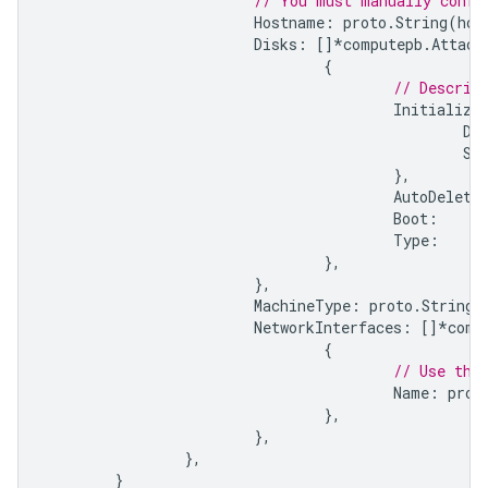
// You must manually confi
Hostname
:
proto
.
String
(
hos
Disks
:
[]
*
computepb
.
Attach
{
// Describ
Initialize
Di
So
},
AutoDelete
Boot
:
Type
:
},
},
MachineType
:
proto
.
String
(
NetworkInterfaces
:
[]
*
comp
{
// Use the
Name
:
prot
},
},
},
}