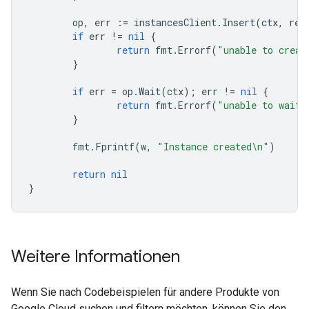
op
,
err
:=
instancesClient
.
Insert
(
ctx
,
req
if
err
!=
nil
{
return
fmt
.
Errorf
(
"unable to creat
}
if
err
=
op
.
Wait
(
ctx
);
err
!=
nil
{
return
fmt
.
Errorf
(
"unable to wait 
}
fmt
.
Fprintf
(
w
,
"Instance created\n"
)
return
nil
}
Weitere Informationen
Wenn Sie nach Codebeispielen für andere Produkte von
Google Cloud suchen und filtern möchten, können Sie den