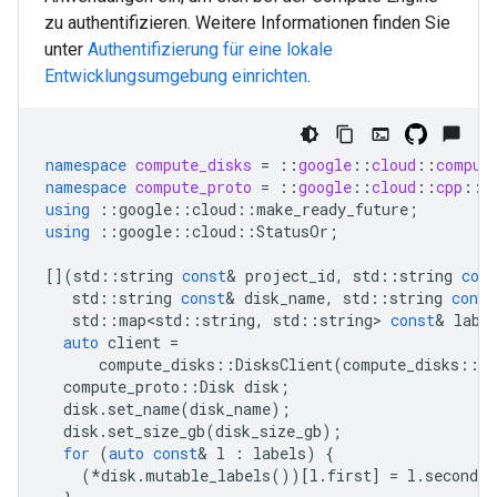
zu authentifizieren. Weitere Informationen finden Sie
unter
Authentifizierung für eine lokale
Entwicklungsumgebung einrichten
.
namespace
compute_disks
=
::
google
::
cloud
::
comput
namespace
compute_proto
=
::
google
::
cloud
::
cpp
::
c
using
::
google
::
cloud
::
make_ready_future
;
using
::
google
::
cloud
::
StatusOr
;
[](
std
::
string
const
&
project_id
,
std
::
string
cons
std
::
string
const
&
disk_name
,
std
::
string
const
std
::
map<std
::
string
,
std
::
string
>
const
&
labe
auto
client
=
compute_disks
::
DisksClient
(
compute_disks
::
Ma
compute_proto
::
Disk
disk
;
disk
.
set_name
(
disk_name
);
disk
.
set_size_gb
(
disk_size_gb
);
for
(
auto
const
&
l
:
labels
)
{
(
*
disk
.
mutable_labels
())[
l
.
first
]
=
l
.
second
;