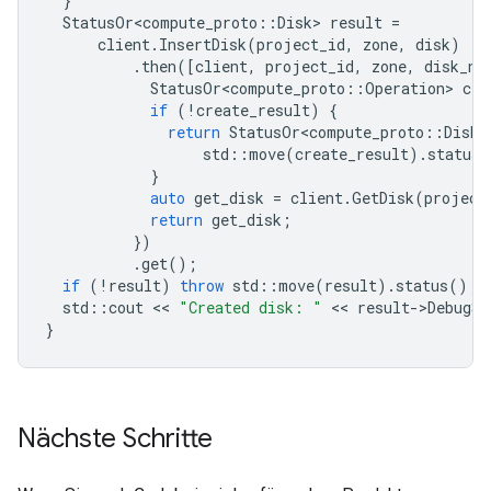
}
StatusOr<compute_proto
::
Disk
>
result
=
client
.
InsertDisk
(
project_id
,
zone
,
disk
)
.
then
([
client
,
project_id
,
zone
,
disk_na
StatusOr<compute_proto
::
Operation
>
cre
if
(
!
create_result
)
{
return
StatusOr<compute_proto
::
Disk
>
std
::
move
(
create_result
).
status
(
}
auto
get_disk
=
client
.
GetDisk
(
project
return
get_disk
;
})
.
get
();
if
(
!
result
)
throw
std
::
move
(
result
).
status
();
std
::
cout
 << 
"Created disk: "
 << 
result
-
>
DebugSt
}
Nächste Schritte