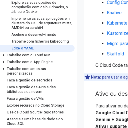
Config Co
Explore as suas opções de
compilação com os buildpacks
,
o
Jib ou o Docker
Knative
Implemente as suas aplicações em
Kubernete
clusters do GKE de arquitetura mista
,
AMD64 ou aarch64
Kustomiz
Acelere o desenvolvimento
Trabalhe com ficheiros kubeconfig
Migre par
Edite o YAML
Skaffold
Trabalhe com o Cloud Run
Trabalhe com o App Engine
O Cloud Code t
Trabalhe com amostras
personalizadas
Nota:
para usar a ag
Faça a gestão de segredos
Faça a gestão das APIs e das
bibliotecas da nuvem
Ative ou de
Faça a gestão de VMs
Explore recursos no Cloud Storage
Para ativar ou 
Use os Cloud Source Repositories
Google Cloud 
Associe a uma base de dados do
Gemini + Goog
Cloud SQL
Ativar suport