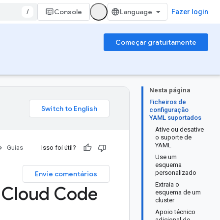
/
Console
Fazer login
Começar gratuitamente
Nesta página
Ficheiros de
configuração
YAML suportados
Ative ou desative
o suporte de
YAML
Guias
Isso foi útil?
Use um
esquema
personalizado
Envie comentários
Extraia o
 Cloud Code
esquema de um
cluster
Apoio técnico
adicional do