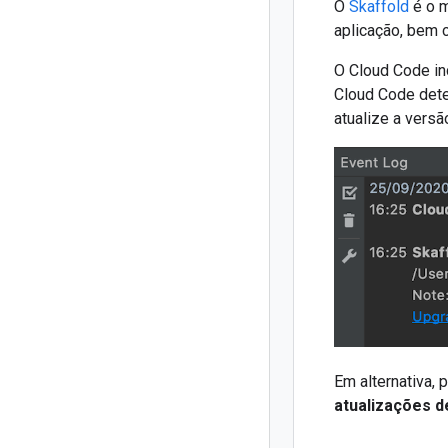
O
Skaffold
é o m
aplicação, bem 
O Cloud Code inc
Cloud Code dete
atualize a vers
Em alternativa,
atualizações 