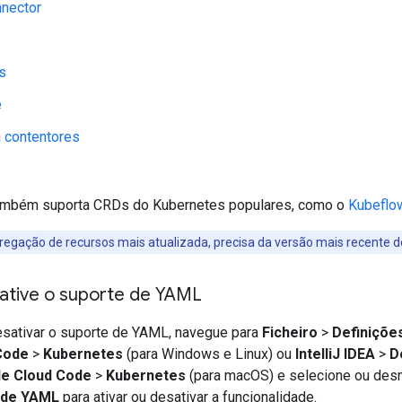
nnector
s
e
a contentores
ambém suporta CRDs do Kubernetes populares, como o
Kubeflo
regação de recursos mais atualizada, precisa da versão mais recente d
sative o suporte de YAML
desativar o suporte de YAML, navegue para
Ficheiro
>
Definiçõe
Code
>
Kubernetes
(para Windows e Linux) ou
IntelliJ IDEA
>
D
le Cloud Code
>
Kubernetes
(para macOS) e selecione ou desm
e de YAML
para ativar ou desativar a funcionalidade.