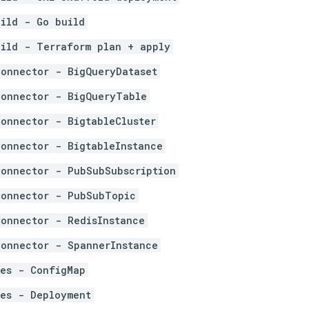
uild - Go build
uild - Terraform plan + apply
Connector - BigQueryDataset
Connector - BigQueryTable
onnector - BigtableCluster
onnector - BigtableInstance
Connector - PubSubSubscription
Connector - PubSubTopic
onnector - RedisInstance
Connector - SpannerInstance
tes - ConfigMap
tes - Deployment