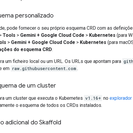
uema personalizado
e, pode fornecer o seu próprio esquema CRD com as definições
>
Tools
>
Gemini + Google Cloud Code
>
Kubernetes
(para W
ols
>
Gemini + Google Cloud Code
>
Kubernetes
(para macOS)
zações do esquema CRD
.
ra um ficheiro local ou um URL. Os URLs que apontam para
git
te em
raw.githubusercontent.com
.
squema de um cluster
ra um cluster que executa o Kubernetes
v1.16+
no
explorador
camente o esquema de todos os CRDs instalados.
o adicional do Skaffold