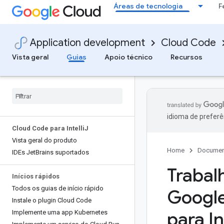
Áreas de tecnologia
F
Application development
Cloud Code
Vista geral
Guias
Apoio técnico
Recursos
idioma de preferê
Cloud Code para Intelli
J
Vista geral do produto
Home
Documen
IDEs Jet
Brains suportados
Trabal
Inícios rápidos
Todos os guias de início rápido
Google
Instale o plugin Cloud Code
para Int
Implemente uma app Kubernetes