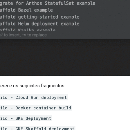
erece os seguintes fragmentos:
uild - Cloud Run deployment
ild - Docker container build
uild - GKE deployment
uild - GKE Skaffold deployment