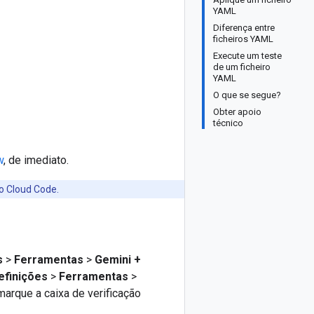
YAML
Diferença entre
ficheiros YAML
Execute um teste
de um ficheiro
YAML
O que se segue?
Obter apoio
técnico
w
, de imediato.
o Cloud Code.
s
>
Ferramentas
>
Gemini +
efinições
>
Ferramentas
>
arque a caixa de verificação