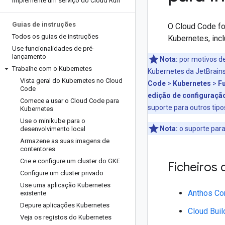
Implemente um serviço do Cloud Run
Guias de instruções
O Cloud Code fo
Todos os guias de instruções
Kubernetes, inc
Use funcionalidades de pré-
lançamento
Nota:
por motivos de
Trabalhe com o Kubernetes
Kubernetes da JetBrain
Vista geral do Kubernetes no Cloud
Code
>
Kubernetes
>
F
Code
edição de configuraçã
Comece a usar o Cloud Code para
suporte para outros tip
Kubernetes
Use o minikube para o
Nota:
o suporte para
desenvolvimento local
Armazene as suas imagens de
contentores
Crie e configure um cluster do GKE
Ficheiros
Configure um cluster privado
Use uma aplicação Kubernetes
Anthos Co
existente
Depure aplicações Kubernetes
Cloud Buil
Veja os registos do Kubernetes