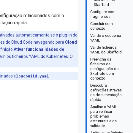
Skaffold
Configure com
onfiguração relacionados com o
fragmentos
tação rápida.
Concluir com
contexto
ativadas automaticamente se o plug-in do
Valide o esquema
YAML
ções do Cloud Code navegando para
Cloud
Valide ficheiros
finição
Ativar funcionalidades de
YAML do Skaffold
tam os ficheiros YAML do Kubernetes. O
Preencha os
ficheiros de
configuração do
Skaffold com
ominados
cloudbuild.yaml
contexto
Descubra
definições através
da documentação
rápida
Analise o YAML
para verificar
problemas
estruturais e de
validade
Aplique um ficheiro