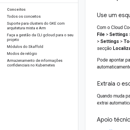
Conceitos
Use um esq
Todos os conceitos
Suporte para clusters do GKE com
Com o Cloud Cod
arquitetura mista e Arm
File
>
Settings
Faça a gestão da CLI gcloud para o seu
projeto
>
Settings
>
To
Módulos do Skaffold
secção
Locali
Modos de relógio
Pode apontar pa
Armazenamento de informações
confidenciais no Kubernetes
automaticamen
Extraia o e
Quando muda pa
extrai automati
Apoio técnic