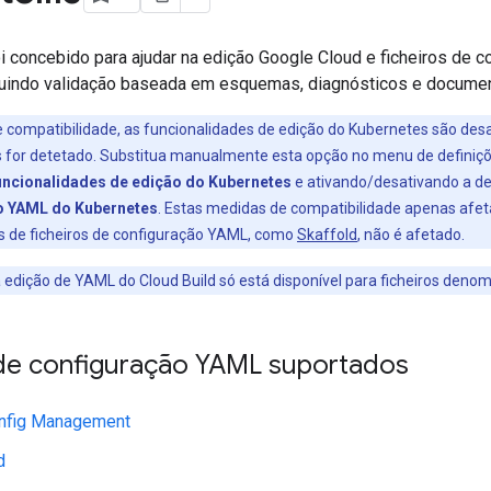
i concebido para ajudar na edição Google Cloud e ficheiros de c
luindo validação baseada em esquemas, diagnósticos e documen
 compatibilidade, as funcionalidades de edição do Kubernetes são des
s for detetado. Substitua manualmente esta opção no menu de defini
uncionalidades de edição do Kubernetes
e ativando/desativando a de
o YAML do Kubernetes
. Estas medidas de compatibilidade apenas afe
os de ficheiros de configuração YAML, como
Skaffold
, não é afetado.
 edição de YAML do Cloud Build só está disponível para ficheiros den
 de configuração YAML suportados
nfig Management
d