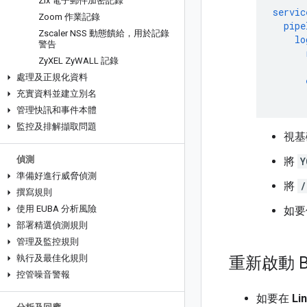
Zix 電子郵件加密記錄
servic
Zoom 作業記錄
pipe
Zscaler NSS 動態饋給，用於記錄
lo
警告
Zy
XEL Zy
WALL 記錄
處理及正規化資料
充實資料並建立別名
管理快訊和事件本體
監控及排解擷取問題
視基
偵測
將
Y
準備好進行威脅偵測
將
/
撰寫規則
使用 EUBA 分析風險
如要
部署精選偵測規則
管理及監控規則
執行及最佳化規則
重新啟動 B
控管噪音警報
如要在
Li