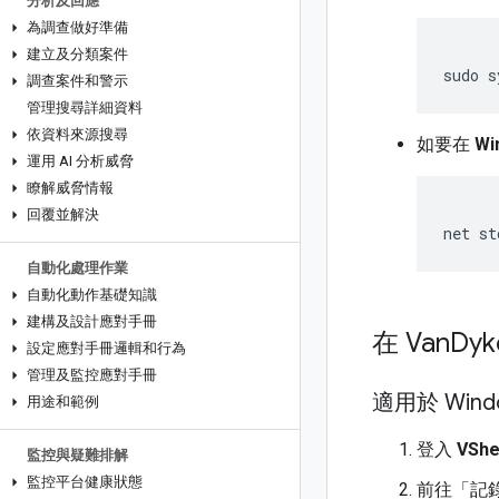
分析及回應
為調查做好準備
建立及分類案件
sudo
s
調查案件和警示
管理搜尋詳細資料
依資料來源搜尋
如要在
Wi
運用 AI 分析威脅
瞭解威脅情報
回覆並解決
自動化處理作業
自動化動作基礎知識
建構及設計應對手冊
在 Van
Dyk
設定應對手冊邏輯和行為
管理及監控應對手冊
適用於 Windo
用途和範例
登入
VSh
監控與疑難排解
監控平台健康狀態
前往「記