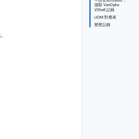
擷取 VanDyke
VShell 記錄
UDM 對應表
變更記錄
統。