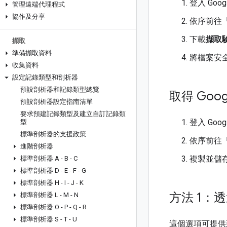
登入 Goog
管理遠端代理程式
協作及分享
依序前往「
下載
擷取
擷取
準備擷取資料
將檔案安全
收集資料
設定記錄類型和剖析器
預設剖析器和記錄類型總覽
取得 Googl
預設剖析器設定指南清單
要求預建記錄類型及建立自訂記錄類
登入 Goog
型
標準剖析器的支援政策
依序前往「
進階剖析器
複製並儲
標準剖析器 A - B - C
標準剖析器 D - E - F - G
標準剖析器 H - I - J - K
方法 1：透過 
標準剖析器 L - M - N
標準剖析器 O - P - Q - R
標準剖析器 S - T - U
這個選項可提供