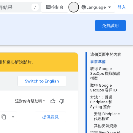
/
控制台
登入
免費試用
這個頁面中的內容
事前準備
訊
和
逐步解說影片
。
取得 Google
SecOps 擷取驗證
檔案
。
取得 Google
SecOps 客戶 ID
方法 1：透過
這對你有幫助嗎？
Bindplane 和
Syslog 整合
安裝 Bindplane
提供意見
代理程式
其他安裝資源
設定 BindPlane 代