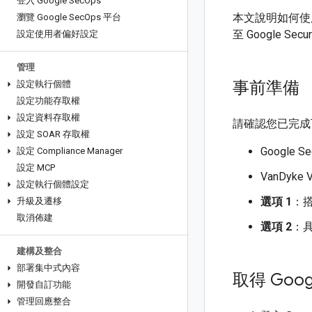
登入 Google Sec
Ops
本文說明如何使用 B
瀏覽 Google Sec
Ops 平台
至 Google Secur
設定使用者偏好設定
管理
事前準備
設定執行個體
設定功能存取權
設定資料存取權
請確認您已完成
設定 SOAR 存取權
Google 
設定 Compliance Manager
設定 MCP
VanDyk
設定執行個體設定
選項 1
：搭
升級及遷移
取消佈建
選項 2
：具
建構及整合
部署集中式內容
取得 Googl
開發自訂功能
管理回應整合