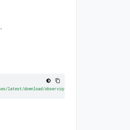
式。
ses/latest/download/observiq-otel-collector.msi"
/
quiet