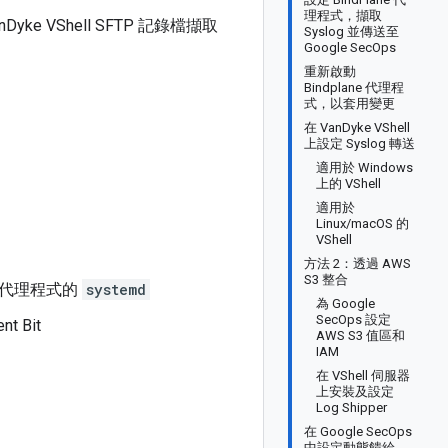
理程式，擷取
yke VShell SFTP 記錄檔擷取
Syslog 並傳送至
Google SecOps
重新啟動
Bindplane 代理程
式，以套用變更
在 VanDyke VShell
上設定 Syslog 轉送
適用於 Windows
上的 VShell
適用於
Linux/macOS 的
VShell
方法 2：透過 AWS
S3 整合
ne 代理程式的
systemd
為 Google
SecOps 設定
t Bit
AWS S3 值區和
IAM
在 VShell 伺服器
上安裝及設定
Log Shipper
在 Google SecOps
中設定動態饋給，