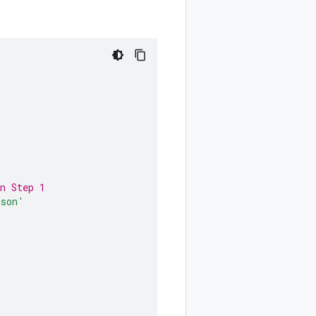
n Step 1
json'