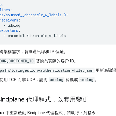
e
:
lines
:
gs/source0__chronicle_w_labels-0
:
receivers
:
-
udplog
exporters
:
-
chronicle/chronicle_w_labels
礎架構需求，替換通訊埠和 IP 位址。
OUR_CUSTOMER_ID
替換為實際的客戶 ID。
path/to/ingestion-authentication-file.json
更新為驗證
使用 TCP 而非 UDP，請將
udplog
替換成
tcplog
。
indplane 代理程式，以套用變更
nux
中重新啟動 Bindplane 代理程式，請執行下列指令：