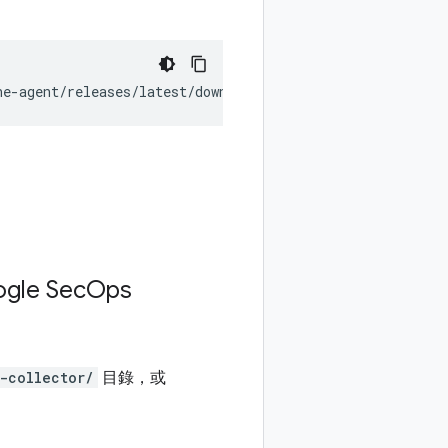
ne-agent/releases/latest/download/install_unix.sh
)
"
le Sec
Ops
-collector/
目錄，或