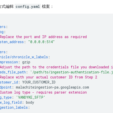
方式編輯
config.yaml
檔案：
ers
:
og
:
Replace the port and IP address as required
sten_address
:
"0.0.0.0:514"
ers
:
nicle/chronicle_w_labels
:
mpression
:
gzip
Adjust the path to the credentials file you downloaded i
eds_file_path
:
'/path/to/ingestion-authentication-file.
Replace with your actual customer ID from Step 2
stomer_id
:
YOUR_CUSTOMER_ID
dpoint
:
malachiteingestion-pa.googleapis.com
Custom log type - requires parser extension
g_type
:
'VANDYKE_SFTP'
w_log_field
:
body
gestion_labels
: