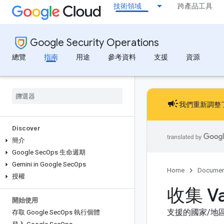
技術領域
跨產品工具
Google Security Operations
總覽
指南
用途
參考資料
支援
資源
campaign
我們重新調整
Discover
簡介
Google Sec
Ops 生命週期
Gemini in Google Sec
Ops
Home
Documen
授權
收集 V
開始使用
支援的國家/地
存取 Google Sec
Ops 執行個體