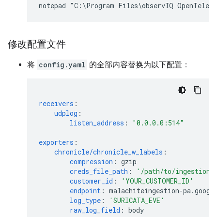
修改配置文件
将
config.yaml
的全部内容替换为以下配置：
receivers
:
udplog
:
listen_address
:
"0.0.0.0:514"
exporters
:
chronicle/chronicle_w_labels
:
compression
:
gzip
creds_file_path
:
'/path/to/ingestion-
customer_id
:
'YOUR_CUSTOMER_ID'
endpoint
:
malachiteingestion-pa.googl
log_type
:
'SURICATA_EVE'
raw_log_field
:
body