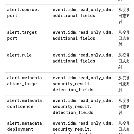
alert
.
source
.
event
.
idm
.
read
_
only
_
udm
.
从变更
port
additional
.
fields
日志映
射
alert
.
target
.
event
.
idm
.
read
_
only
_
udm
.
从变更
port
additional
.
fields
日志映
射
alert
.
rule
event
.
idm
.
read
_
only
_
udm
.
从变更
additional
.
fields
日志映
射
alert
.
metadata
.
event
.
idm
.
read
_
only
_
udm
.
从变更
attack
_
target
security
_
result
.
日志映
detection
_
fields
射
alert
.
metadata
.
event
.
idm
.
read
_
only
_
udm
.
从变更
confidence
security
_
result
.
日志映
detection
_
fields
射
alert
.
metadata
.
event
.
idm
.
read
_
only
_
udm
.
从变更
deployment
security
_
result
.
日志映