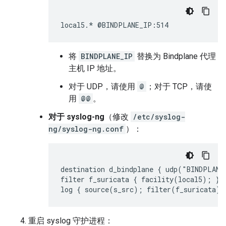
将
BINDPLANE_IP
替换为 Bindplane 代理
主机 IP 地址。
对于 UDP，请使用
@
；对于 TCP，请使
用
@@
。
对于 syslog-ng
（修改
/etc/syslog-
ng/syslog-ng.conf
）：
destination d_bindplane { udp("BINDPLANE
filter f_suricata { facility(local5); };

重启 syslog 守护进程：