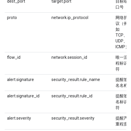
dest_port
target.port
目标端
口号
proto
network.ip_protocol
网络协
议（例
如
TCP、
UDP、
ICMP）
flow_id
network.session_id
唯一流
程标识
符
alert.signature
security_result.rule_name
提醒签
名名称
alert.signature_id
security_result.rule_id
提醒签
名标识
符
alert.severity
security_result.severity
提醒严
重程度