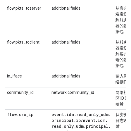
flow.pkts_toserver
additional.fields
从客户
端发送
到服务
器的数
据包
flow.pkts_toclient
additional.fields
从服务
器发送
到客户
端的数
据包
in_iface
additional.fields
输入网
络接口
community_id
network.community_id
网络社
区 ID 流
哈希
flow
.
src
_
ip
event
.
idm
.
read
_
only
_
udm
.
从变更
principal
.
ip
event
.
idm
.
/
日志映
read
_
only
_
udm
.
principal
.
射