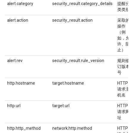
alert.category
security_result.category_details
提醒分
类类别
alert.action
security_result.action
采取的
操作
（例
如，允
许、阻
止）
alert.rev
security_result.rule_version
规则修
订版本
号
http.hostname
target.hostname
HTTP
请求主
机名
http.url
target.url
HTTP
请求网
址
http.http_method
network.http.method
HTTP