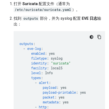
打开
Suricata
配置文件（通常为
/etc/suricata/suricata.yaml
）。
找到
outputs
部分，并为 syslog 配置
EVE 日志
输
出：
outputs
:
-
eve-log
:
enabled
:
yes
filetype
:
syslog
identity
:
"suricata"
facility
:
local5
level
:
Info
types
:
-
alert
:
payload
:
yes
payload-printable
:
yes
packet
:
yes
metadata
:
yes
-
http
: