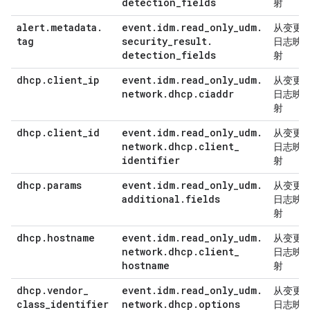
detection
_
fields
射
alert
.
metadata
.
event
.
idm
.
read
_
only
_
udm
.
从变更
tag
security
_
result
.
日志映
detection
_
fields
射
dhcp
.
client
_
ip
event
.
idm
.
read
_
only
_
udm
.
从变更
network
.
dhcp
.
ciaddr
日志映
射
dhcp
.
client
_
id
event
.
idm
.
read
_
only
_
udm
.
从变更
network
.
dhcp
.
client
_
日志映
identifier
射
dhcp
.
params
event
.
idm
.
read
_
only
_
udm
.
从变更
additional
.
fields
日志映
射
dhcp
.
hostname
event
.
idm
.
read
_
only
_
udm
.
从变更
network
.
dhcp
.
client
_
日志映
hostname
射
dhcp
.
vendor
_
event
.
idm
.
read
_
only
_
udm
.
从变更
class
_
identifier
network
.
dhcp
.
options
日志映