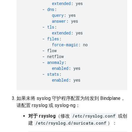
extended
:
yes
-
dns
:
query
:
yes
answer
:
yes
-
tls
:
extended
:
yes
-
files
:
force-magic
:
no
-
flow
-
netflow
-
anomaly
:
enabled
:
yes
-
stats
:
enabled
:
yes
如果未将 syslog 守护程序配置为转发到 Bindplane，
请配置 rsyslog 或 syslog-ng：
对于 rsyslog
（修改
/etc/rsyslog.conf
或创
建
/etc/rsyslog.d/suricata.conf
）：