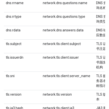
dns.rrname
network.dns.questions.name
DNS 查
询名称
dns.rrtype
network.dns.questions.type
DNS 查
询类型
dns.rdata
network.dns.answers.data
DNS 响
应数据
tls.subject
network.tls.client.subject
TLS 证
书主题
tls.issuerdn
network.tls.client.issuer
TLS 证
书颁发
机构
tls.sni
network.tls.client.server_name
TLS 服
务器名
称指示
tls.version
network.tls.version
TLS 版
本
tls.ja3.hash
network.tls.client.ja3
JA3 客