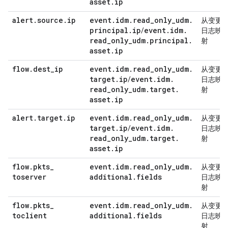
asset
.
ip
alert
.
source
.
ip
event
.
idm
.
read
_
only
_
udm
.
从变更
principal
.
ip
event
.
idm
.
/
日志映
read
_
only
_
udm
.
principal
.
射
asset
.
ip
flow
.
dest
_
ip
event
.
idm
.
read
_
only
_
udm
.
从变更
target
.
ip
event
.
idm
.
/
日志映
read
_
only
_
udm
.
target
.
射
asset
.
ip
alert
.
target
.
ip
event
.
idm
.
read
_
only
_
udm
.
从变更
target
.
ip
event
.
idm
.
/
日志映
read
_
only
_
udm
.
target
.
射
asset
.
ip
flow
.
pkts
_
event
.
idm
.
read
_
only
_
udm
.
从变更
toserver
additional
.
fields
日志映
射
flow
.
pkts
_
event
.
idm
.
read
_
only
_
udm
.
从变更
toclient
additional
.
fields
日志映
射