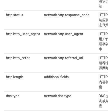
请求方
法
http.status
network.http.response_code
HTTP
响应状
态代码
http.http_user_agent
network.http.user_agent
HTTP
用户代
理字符
串
http.http_refer
network.http.referral_url
HTTP
引荐来
源网址
http.length
additional.fields
HTTP
内容长
度
dns.type
network.dns.type
DNS 查
询或响
应