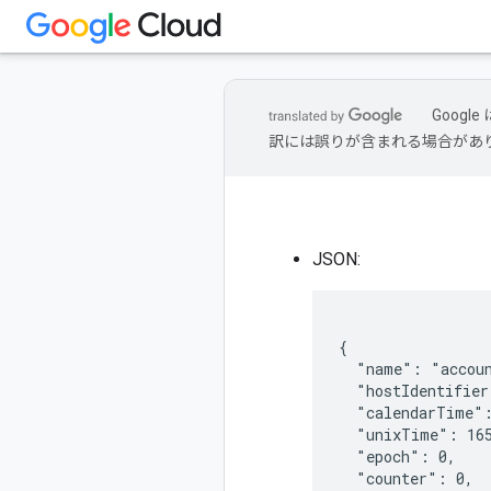
Goog
訳には誤りが含まれる場合があ
JSON:
{

  "name": "accoun
  "hostIdentifier
  "calendarTime":
  "unixTime": 165
  "epoch": 0,

  "counter": 0,
