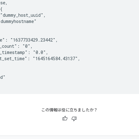
se,

{

"dummy_host_uuid",

dummyhostname"

e": "1637733429.23442",

_count": "0",

_timestamp": "0.0",

t_set_time": "1645164584.43137",

d"

この情報は役に立ちましたか？