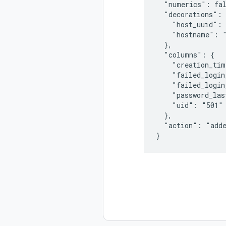
  "numerics": fal
  "decorations": 
    "host_uuid": 
    "hostname": "
  },

  "columns": {

    "creation_tim
    "failed_login
    "failed_login
    "password_las
    "uid": "501"

  },

  "action": "adde