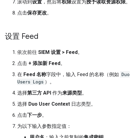
滚动到
设置
，然后将
权限
设置为
授予读取资源权限
。
点击
保存更改
。
设置 Feed
依次前往
SIEM 设置
>
Feed
。
点击
+ 添加新 Feed
。
在
Feed 名称
字段中，输入 Feed 的名称（例如
Duo
Users Logs
）。
选择
第三方 API
作为
来源类型
。
选择
Duo User Context
日志类型。
点击
下一步
。
为以下输入参数指定值：
用户名
：输入之前复制的
集成密钥
。