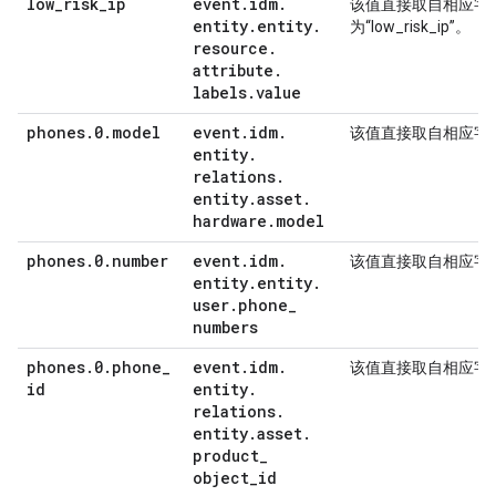
low
_
risk
_
ip
event
.
idm
.
该值直接取自相应字
entity
.
entity
.
为“low_risk_ip”。
resource
.
attribute
.
labels
.
value
phones
.
0
.
model
event
.
idm
.
该值直接取自相应字
entity
.
relations
.
entity
.
asset
.
hardware
.
model
phones
.
0
.
number
event
.
idm
.
该值直接取自相应字
entity
.
entity
.
user
.
phone
_
numbers
phones
.
0
.
phone
_
event
.
idm
.
该值直接取自相应字
id
entity
.
relations
.
entity
.
asset
.
product
_
object
_
id