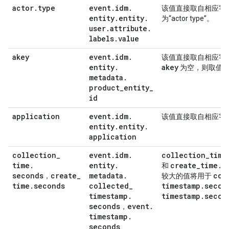
actor
.
type
event
.
idm
.
该值直接取自相应字
entity
.
entity
.
为“actor type”。
user
.
attribute
.
labels
.
value
akey
event
.
idm
.
该值直接取自相应字
entity
.
akey
为空，则取值
metadata
.
product
_
entity
_
id
application
event
.
idm
.
该值直接取自相应字
entity
.
entity
.
application
collection
_
event
.
idm
.
collection
_
time
time
.
entity
.
create
_
time
.
s
和
seconds
create
_
metadata
.
col
，
较大的值将用于
time
.
seconds
collected
_
timestamp
.
secon
timestamp
.
timestamp
.
secon
seconds
event
.
，
timestamp
.
seconds