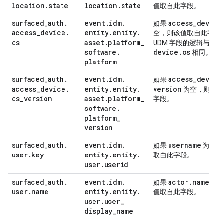
location
.
state
location
.
state
值取自此字段。
surfaced
_
auth
.
event
.
idm
.
access
_
devi
如果
access
_
device
.
entity
.
entity
.
空，则该值取自此字
os
asset
.
platform
_
a
UDM 字段的逻辑与
software
.
device
.
os
相同。
platform
surfaced
_
auth
.
event
.
idm
.
access
_
devi
如果
access
_
device
.
entity
.
entity
.
version
为空，则该
os
_
version
asset
.
platform
_
字段。
software
.
platform
_
version
surfaced
_
auth
.
event
.
idm
.
username
如果
为空
user
.
key
entity
.
entity
.
取自此字段。
user
.
userid
surfaced
_
auth
.
event
.
idm
.
actor
.
name
如果
为
user
.
name
entity
.
entity
.
值取自此字段。
user
.
user
_
display
_
name