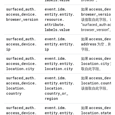
browser”。
surfaced
_
auth
.
event
.
idm
.
access
_
devi
如果
access
_
device
.
entity
.
entity
.
browser
_
version
browser
_
version
resource
.
该值取自此字段。该
attribute
.
“surfaced_auth acc
labels
.
value
browser_version”。
surfaced
_
auth
.
event
.
idm
.
access
_
devi
如果
access
_
device
.
entity
.
entity
.
address
为空，则该
ip
ip
字段。
surfaced
_
auth
.
event
.
idm
.
access
_
devi
如果
access
_
device
.
entity
.
entity
.
location
.
city
为
location
.
city
location
.
city
取自此字段。
surfaced
_
auth
.
event
.
idm
.
access
_
devi
如果
access
_
device
.
entity
.
entity
.
location
.
countr
location
.
location
.
该值取自此字段。
country
country
_
or
_
region
surfaced
_
auth
.
event
.
idm
.
access
_
devi
如果
access
_
device
.
entity
.
entity
.
location
.
state
为