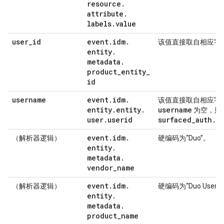
resource
.
attribute
.
labels
.
value
user
_
id
event
.
idm
.
该值直接取自相应字
entity
.
metadata
.
product
_
entity
_
id
username
event
.
idm
.
该值直接取自相应字
entity
.
entity
.
username
为空，则
user
.
userid
surfaced
_
auth
.
u
event
.
idm
.
（解析器逻辑）
硬编码为“Duo”。
entity
.
metadata
.
vendor
_
name
event
.
idm
.
（解析器逻辑）
硬编码为“Duo User C
entity
.
metadata
.
product
_
name