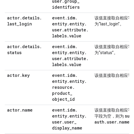
user
.
group
_
identifiers
actor
.
details
.
event
.
idm
.
该值直接取自相应字
last
_
login
entity
.
entity
.
为“last_login”。
user
.
attribute
.
labels
.
value
actor
.
details
.
event
.
idm
.
该值直接取自相应字
status
entity
.
entity
.
为“status”。
user
.
attribute
.
labels
.
value
actor
.
key
event
.
idm
.
该值直接取自相应字
entity
.
entity
.
resource
.
product
_
object
_
id
actor
.
name
event
.
idm
.
该值直接取自相应字
entity
.
entity
.
sur
字段为空，则为
user
.
user
_
auth
.
user
.
name
。
display
_
name