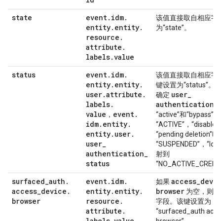
state
event
.
idm
.
该值直接取自相应字
entity
.
entity
.
为“state”。
resource
.
attribute
.
labels
.
value
status
event
.
idm
.
该值直接取自相应字
entity
.
entity
.
键设置为“status”
user
.
attribute
.
user
_
确定
labels
.
authentication
_
value
event
.
，
“active”和“bypass
idm
.
entity
.
“ACTIVE”，“disable
entity
.
user
.
“pending deletion
user
_
“SUSPENDED”，“lock
authentication
_
射到
status
“NO_ACTIVE_CREDE
surfaced
_
auth
.
event
.
idm
.
access
_
devi
如果
access
_
device
.
entity
.
entity
.
browser
为空，则该
browser
resource
.
字段。该键设置为
attribute
.
“surfaced_auth acc
labels
.
value