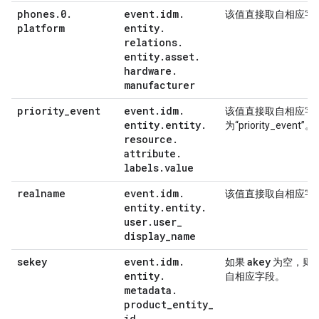
phones
.
0
.
event
.
idm
.
该值直接取自相应字
platform
entity
.
relations
.
entity
.
asset
.
hardware
.
manufacturer
priority
_
event
event
.
idm
.
该值直接取自相应字
entity
.
entity
.
为“priority_event”。
resource
.
attribute
.
labels
.
value
realname
event
.
idm
.
该值直接取自相应字
entity
.
entity
.
user
.
user
_
display
_
name
sekey
event
.
idm
.
akey
如果
为空，则
entity
.
自相应字段。
metadata
.
product
_
entity
_
id