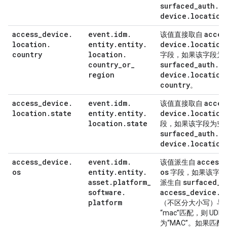
surfaced
_
auth
.
a
device
.
location
access
_
device
.
event
.
idm
.
acces
该值直接取自
location
.
entity
.
entity
.
device
.
location
country
location
.
字段，如果该字段为
country
_
or
_
surfaced
_
auth
.
a
region
device
.
location
country
。
access
_
device
.
event
.
idm
.
acces
该值直接取自
location
.
state
entity
.
entity
.
device
.
location
location
.
state
段，如果该字段为空
surfaced
_
auth
.
a
device
.
location
access
_
device
.
event
.
idm
.
access
_
该值派生自
os
entity
.
entity
.
os
字段，如果该字段
asset
.
platform
_
surfaced
_
a
派生自
software
.
access
_
device
.
o
platform
（不区分大小写）与“i
“mac”匹配，则 UD
为“MAC”。如果匹配