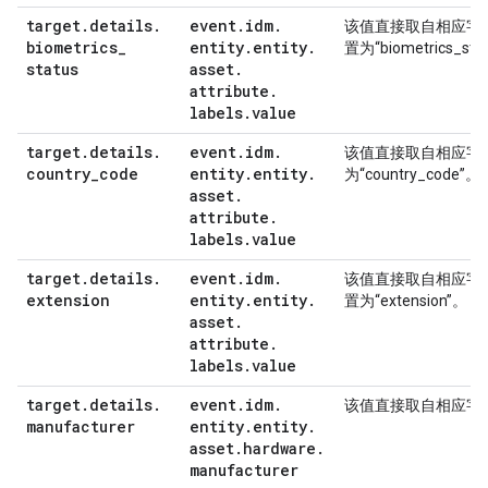
target
.
details
.
event
.
idm
.
该值直接取自相应字
biometrics
_
entity
.
entity
.
置为“biometrics_sta
status
asset
.
attribute
.
labels
.
value
target
.
details
.
event
.
idm
.
该值直接取自相应字
country
_
code
entity
.
entity
.
为“country_code”。
asset
.
attribute
.
labels
.
value
target
.
details
.
event
.
idm
.
该值直接取自相应字
extension
entity
.
entity
.
置为“extension”。
asset
.
attribute
.
labels
.
value
target
.
details
.
event
.
idm
.
该值直接取自相应字
manufacturer
entity
.
entity
.
asset
.
hardware
.
manufacturer