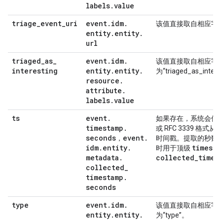
labels
.
value
triage
_
event
_
uri
event
.
idm
.
该值直接取自相应字
entity
.
entity
.
url
triaged
_
as
_
event
.
idm
.
该值直接取自相应字
interesting
entity
.
entity
.
为“triaged_as_inter
resource
.
attribute
.
labels
.
value
ts
event
.
如果存在，系统会使用 I
timestamp
.
或 RFC 3339 格式
seconds
event
.
，
时间戳。提取的秒数
idm
.
entity
.
timest
时用于顶级
metadata
.
collected
_
times
collected
_
timestamp
.
seconds
type
event
.
idm
.
该值直接取自相应字
entity
.
entity
.
为“type”。