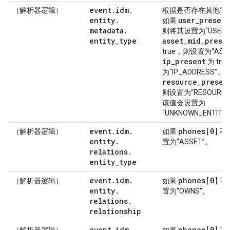
event
.
idm
.
（解析器逻辑）
根据是否存在其他字
entity
.
user
_
present
如果
metadata
.
则将其设置为“USER
entity
_
type
asset
_
mid
_
prese
true，则设置为“AS
ip
_
present
为 tr
为“IP_ADDRESS”。
resource
_
presen
则设置为“RESOURC
该值会设置为
“UNKNOWN_ENTITY
event
.
idm
.
phones[0]
（解析器逻辑）
如果
不
entity
.
置为“ASSET”。
relations
.
entity
_
type
event
.
idm
.
phones[0]
（解析器逻辑）
如果
不
entity
.
置为“OWNS”。
relations
.
relationship
event
.
idm
.
phones[0]