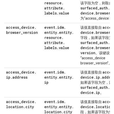
resource
.
该字段为空，则取自
attribute
.
surfaced
_
auth
.
a
labels
.
value
device
.
browser
。
为“access_device b
access
_
device
.
event
.
idm
.
acces
该值直接取自
browser
_
version
entity
.
entity
.
device
.
browser
_
resource
.
字段，如果该字段为
attribute
.
surfaced
_
auth
.
a
labels
.
value
device
.
browser
_
version
。该键设置
“access_device
browser_version”。
access
_
device
.
event
.
idm
.
acces
该值直接取自
ip
.
address
entity
.
entity
.
device
.
ip
.
addre
ip
如果该字段为空，则
surfaced
_
auth
.
a
device
.
ip
。
access
_
device
.
event
.
idm
.
acces
该值直接取自
location
.
city
entity
.
entity
.
device
.
location
location
.
city
段，如果该字段为空