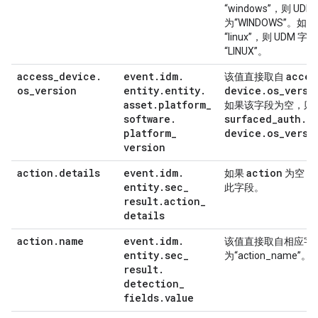
“windows”，则 UD
为“WINDOWS”。如
“linux”，则 UDM 
“LINUX”。
access
_
device
.
event
.
idm
.
acces
该值直接取自
os
_
version
entity
.
entity
.
device
.
os
_
versi
asset
.
platform
_
如果该字段为空，则
software
.
surfaced
_
auth
.
a
platform
_
device
.
os
_
versi
version
action
.
details
event
.
idm
.
action
如果
为空，
entity
.
sec
_
此字段。
result
.
action
_
details
action
.
name
event
.
idm
.
该值直接取自相应字
entity
.
sec
_
为“action_name”。
result
.
detection
_
fields
.
value