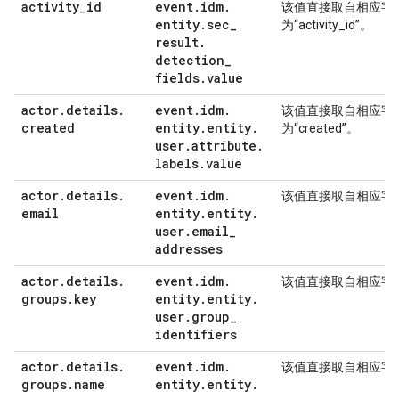
activity
_
id
event
.
idm
.
该值直接取自相应字
entity
.
sec
_
为“activity_id”。
result
.
detection
_
fields
.
value
actor
.
details
.
event
.
idm
.
该值直接取自相应字
created
entity
.
entity
.
为“created”。
user
.
attribute
.
labels
.
value
actor
.
details
.
event
.
idm
.
该值直接取自相应字
email
entity
.
entity
.
user
.
email
_
addresses
actor
.
details
.
event
.
idm
.
该值直接取自相应字
groups
.
key
entity
.
entity
.
user
.
group
_
identifiers
actor
.
details
.
event
.
idm
.
该值直接取自相应字
groups
.
name
entity
.
entity
.