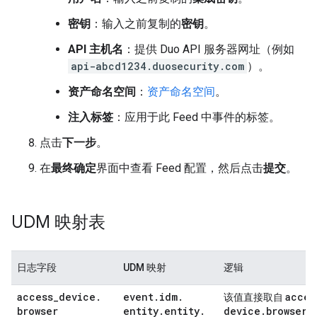
密钥
：输入之前复制的
密钥
。
API 主机名
：提供 Duo API 服务器网址（例如
api-abcd1234.duosecurity.com
）。
资产命名空间
：
资产命名空间
。
注入标签
：应用于此 Feed 中事件的标签。
点击
下一步
。
在
最终确定
界面中查看 Feed 配置，然后点击
提交
。
UDM 映射表
日志字段
UDM 映射
逻辑
access
_
device
.
event
.
idm
.
acces
该值直接取自
browser
entity
.
entity
.
device
.
browser