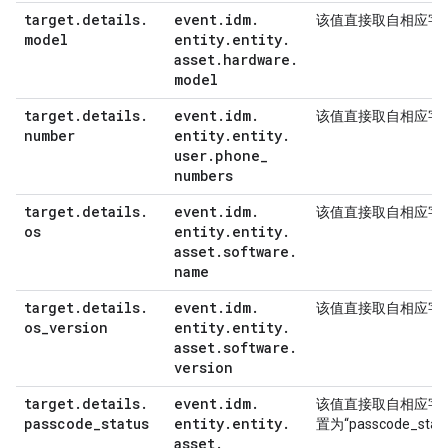
target
.
details
.
event
.
idm
.
该值直接取自相应字
model
entity
.
entity
.
asset
.
hardware
.
model
target
.
details
.
event
.
idm
.
该值直接取自相应字
number
entity
.
entity
.
user
.
phone
_
numbers
target
.
details
.
event
.
idm
.
该值直接取自相应字
os
entity
.
entity
.
asset
.
software
.
name
target
.
details
.
event
.
idm
.
该值直接取自相应字
os
_
version
entity
.
entity
.
asset
.
software
.
version
target
.
details
.
event
.
idm
.
该值直接取自相应字
passcode
_
status
entity
.
entity
.
置为“passcode_stat
asset
.