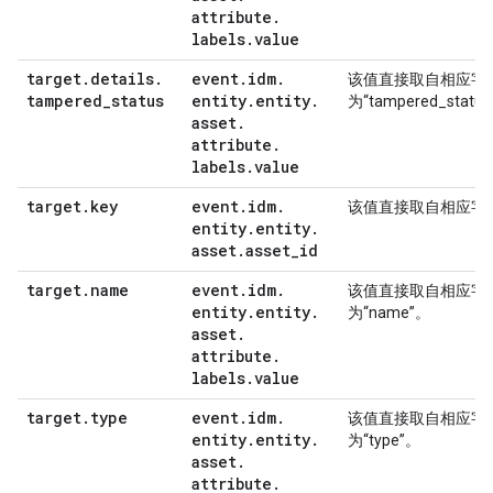
attribute
.
labels
.
value
target
.
details
.
event
.
idm
.
该值直接取自相应字
tampered
_
status
entity
.
entity
.
为“tampered_statu
asset
.
attribute
.
labels
.
value
target
.
key
event
.
idm
.
该值直接取自相应字
entity
.
entity
.
asset
.
asset
_
id
target
.
name
event
.
idm
.
该值直接取自相应字
entity
.
entity
.
为“name”。
asset
.
attribute
.
labels
.
value
target
.
type
event
.
idm
.
该值直接取自相应字
entity
.
entity
.
为“type”。
asset
.
attribute
.