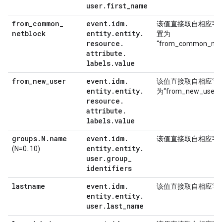
user
.
first
_
name
from
_
common
_
event
.
idm
.
该值直接取自相应字
netblock
entity
.
entity
.
置为
resource
.
“from_common_net
attribute
.
labels
.
value
from
_
new
_
user
event
.
idm
.
该值直接取自相应字
entity
.
entity
.
为“from_new_user
resource
.
attribute
.
labels
.
value
groups
.
N
.
name
event
.
idm
.
该值直接取自相应字
entity
.
entity
.
(N=0..10)
user
.
group
_
identifiers
lastname
event
.
idm
.
该值直接取自相应字
entity
.
entity
.
user
.
last
_
name