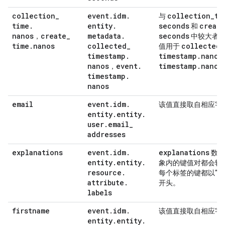
collection
_
event
.
idm
.
collection
_
ti
与
time
.
entity
.
seconds
create
和
nanos
create
_
metadata
.
seconds
，
中较大者
time
.
nanos
collected
_
collected
_
值用于
timestamp
.
timestamp
.
nanos
nanos
event
.
timestamp
.
nanos
，
timestamp
.
nanos
email
event
.
idm
.
该值直接取自相应字
entity
.
entity
.
user
.
email
_
addresses
explanations
event
.
idm
.
explanations
数组
entity
.
entity
.
象内的键值对都会转
resource
.
每个标签的键都以“expla
attribute
.
开头。
labels
firstname
event
.
idm
.
该值直接取自相应字
entity
.
entity
.