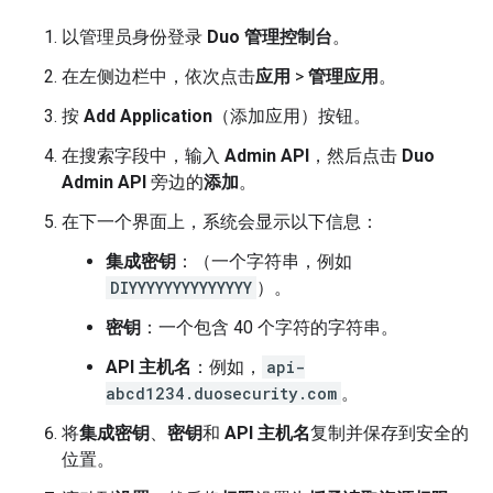
以管理员身份登录
Duo 管理控制台
。
在左侧边栏中，依次点击
应用
>
管理应用
。
按
Add Application
（添加应用）按钮。
在搜索字段中，输入
Admin API
，然后点击
Duo
Admin API
旁边的
添加
。
在下一个界面上，系统会显示以下信息：
集成密钥
：（一个字符串，例如
DIYYYYYYYYYYYYYY
）。
密钥
：一个包含 40 个字符的字符串。
API 主机名
：例如，
api-
abcd1234.duosecurity.com
。
将
集成密钥
、
密钥
和
API 主机名
复制并保存到安全的
位置。