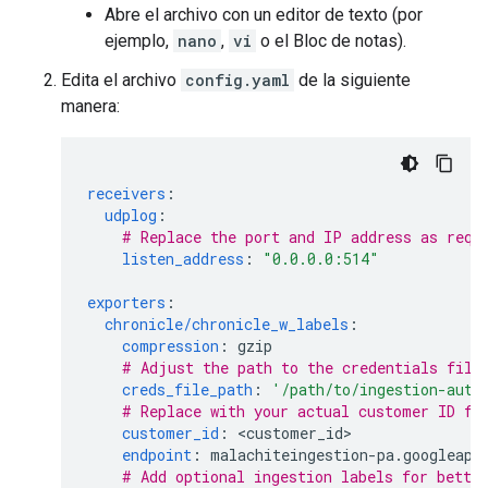
Abre el archivo con un editor de texto (por
ejemplo,
nano
,
vi
o el Bloc de notas).
Edita el archivo
config.yaml
de la siguiente
manera:
receivers
:
udplog
:
# Replace the port and IP address as requ
listen_address
:
"0.0.0.0:514"
exporters
:
chronicle/chronicle_w_labels
:
compression
:
gzip
# Adjust the path to the credentials file
creds_file_path
:
'/path/to/ingestion-auth
# Replace with your actual customer ID fr
customer_id
:
<
customer_id
endpoint
:
malachiteingestion-pa.googleapi
# Add optional ingestion labels for bette