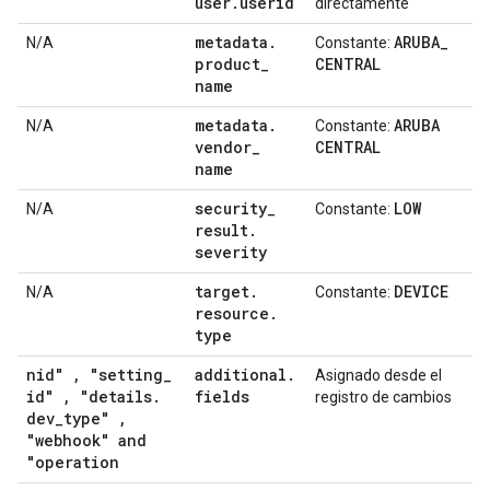
user
.
userid
directamente
metadata
.
ARUBA
_
N/A
Constante:
product
_
CENTRAL
name
metadata
.
ARUBA
N/A
Constante:
vendor
_
CENTRAL
name
security
_
LOW
N/A
Constante:
result
.
severity
target
.
DEVICE
N/A
Constante:
resource
.
type
nid"
,
"setting
_
additional
.
Asignado desde el
id"
,
"details
.
fields
registro de cambios
dev
_
type"
,
"webhook" and
"operation