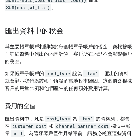
SUM(IFNULL(cost_at_list, cost))
而非
SUM(cost_at_list)
。
匯出資料中的稅金
與主要帳單帳戶相關聯的每個帳單子帳戶的稅金，會根據帳
戶詳細資料中列出的地區計算。客戶所在地點不會影響帳戶
的稅金。
如果帳單子帳戶的
cost_type
設為
'tax'
，匯出的資料
就會顯示我們為該帳戶所設的當地稅率歸因。這個值會根據
客戶的用量比例和他們產生的任何額外費用計算。
費用的空值
匯出資料中，凡是
cost_type
為
'tax'
的資料列，都會
在
customer_cost
和
channel_partner_cost
欄位中顯
示
null
。為這類客戶產生月結單前，請務必檢查這些資料