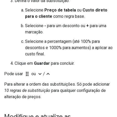
Defina o valor da substituição:
Selecione
Preço de tabela
ou
Custo direto
para o cliente
como regra base.
Selecione
-
para um desconto ou
+
para uma
marcação.
Selecione a percentagem (até 100% para
descontos e 1000% para aumentos) a aplicar ao
custo final.
Clique em
Guardar
para concluir.
drag_indicator
expand_more
expand_less
Pode usar
ou
/
Para alterar a ordem das substituições. Só pode adicionar
10 regras de substituição
para qualquer configuração de
alteração de preços.
Modifique e atualize as