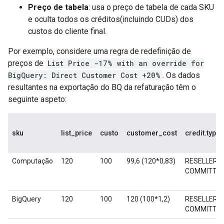
Preço de tabela
: usa o preço de tabela de cada SKU
e oculta todos os créditos(incluindo CUDs) dos
custos do cliente final.
Por exemplo, considere uma regra de redefinição de
preços de
List Price -17% with an override for
BigQuery: Direct Customer Cost +20%
. Os dados
resultantes na exportação do BQ da refaturação têm o
seguinte aspeto:
sku
list_price
custo
customer_cost
credit.type
Computação
120
100
99,6 (120*0,83)
RESELLER_
COMMITTE
BigQuery
120
100
120 (100*1,2)
RESELLER_
COMMITTE