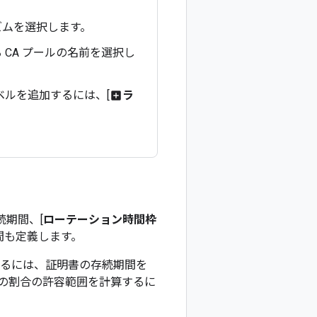
ズムを選択します。
 CA プールの名前を選択し
ベルを追加するには、[
ラ
add_box
続期間、[
ローテーション時間枠
間も定義します。
にするには、証明書の存続期間を
の割合の許容範囲を計算するに