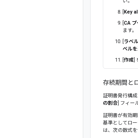
い。
[
Key a
[
CA 
ます。
[
ラベ
ベルを
[
作成
]
存続期間と
証明書発行構成
の割合
] フィ
証明書が有効期
基準としてロー
は、次の数式を