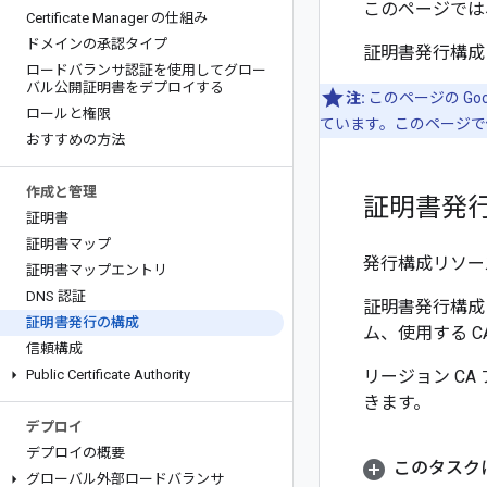
このページでは
Certificate Manager の仕組み
ドメインの承認タイプ
証明書発行構成
ロードバランサ認証を使用してグロー
バル公開証明書をデプロイする
注:
このページの Googl
ロールと権限
ています。このページで使用
おすすめの方法
作成と管理
証明書発
証明書
証明書マップ
発行構成リソー
証明書マップエントリ
DNS 認証
証明書発行構成
証明書発行の構成
ム、使用する C
信頼構成
Public Certificate Authority
リージョン CA
きます。
デプロイ
デプロイの概要
このタスク
グローバル外部ロードバランサ