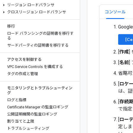
リージョン ロードバランサ
コンソール
クロスリージョン ロードバランサ
移行
Goog
ロード バランシングの証明書を移行す
る
[Ce
サードパーティの証明書を移行する
[
作成
]
アクセスを制御する
[
名前
VPC Service Controls を構成する
省略可: 
タグの作成と管理
[
ロケ
モニタリングとトラブルシューティン
は、証
グ
ログと指標
[
存続
Certificate Manager の監査ロギング
で指定
公開証明機関の監査ロギング
[
ロー
割り当てと上限
定しま
トラブルシューティング