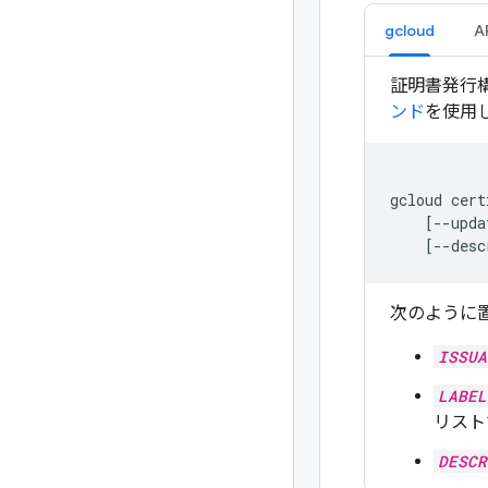
gcloud
A
証明書発行
ンド
を使用
gcloud cert
    [--upda
    [--desc
次のように
ISSUA
LABEL
リスト
DESCR