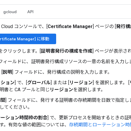
gcloud
API
le Cloud コンソールで、[
Certificate Manager
] ページの [
発行構
rtificate Manager] に移動
 をクリックします。[
証明書発行の構成を作成
] ページが表示さ
] フィールドに、証明書発行構成リソースの一意の名前を入力し
[
説明
] フィールドに、発行構成の説明を入力します。
ーション
] で、[
グローバル
] または [
リージョン
] を選択します。 [
明書と CA プールと同じ
リージョン
を選択します。
期間
] フィールドに、発行する証明書の存続期間を日数で指定します
してください。
テーション時間枠の割合
] で、更新プロセスを開始するときの
す。有効な値の範囲については、
存続期間とローテーション時