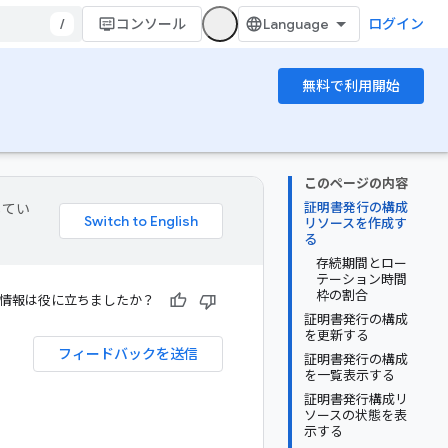
/
コンソール
ログイン
無料で利用開始
このページの内容
証明書発行の構成
してい
リソースを作成す
る
存続期間とロー
テーション時間
枠の割合
情報は役に立ちましたか？
証明書発行の構成
を更新する
フィードバックを送信
証明書発行の構成
を一覧表示する
証明書発行構成リ
ソースの状態を表
示する