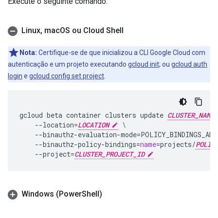
Execute o seguinte comando:
Linux
,
mac
OS ou Cloud Shell
Nota:
Certifique-se de que inicializou a CLI Google Cloud com
autenticação e um projeto executando
gcloud init
; ou
gcloud auth
login
e
gcloud config set project
.
gcloud
beta
container
clusters
update
CLUSTER_NAME
--location
=
LOCATION
\
--binauthz-evaluation-mode
=
POLICY_BINDINGS_AND
--binauthz-policy-bindings
=
name
=
projects/
POLIC
--project
=
CLUSTER_PROJECT_ID
Windows (Power
Shell)