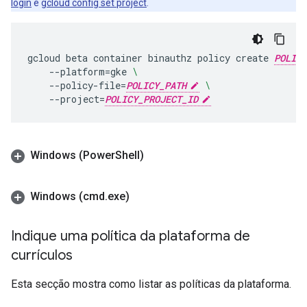
login
e
gcloud config set project
.
gcloud
beta
container
binauthz
policy
create
POLICY
--platform
=
gke
\
--policy-file
=
POLICY_PATH
\
--project
=
POLICY_PROJECT_ID
Windows (Power
Shell)
Windows (cmd
.
exe)
Indique uma política da plataforma de
currículos
Esta secção mostra como listar as políticas da plataforma.