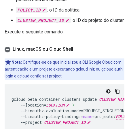
POLICY_ID
: o ID da política
CLUSTER_PROJECT_ID
: o ID do projeto do cluster
Execute o seguinte comando:
Linux
,
mac
OS ou Cloud Shell
Nota:
Certifique-se de que inicializou a CLI Google Cloud com
autenticação e um projeto executando
gcloud init
; ou
gcloud auth
login
e
gcloud config set project
.
gcloud
beta
container
clusters
update
CLUSTER_NAME
--location
=
LOCATION
\
--binauthz-evaluation-mode
=
PROJECT_SINGLETON_
--binauthz-policy-bindings
=
name
=
projects/
POLIC
--project
=
CLUSTER_PROJECT_ID