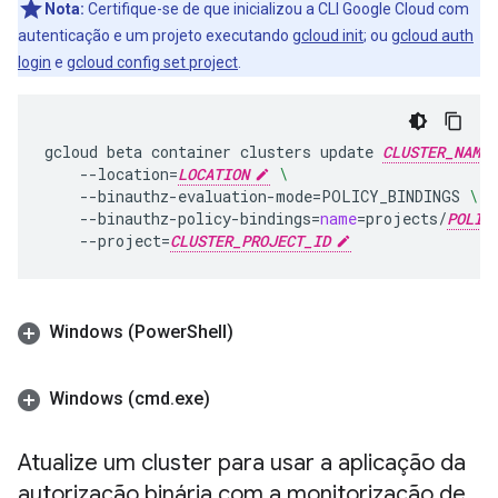
Nota:
Certifique-se de que inicializou a CLI Google Cloud com
autenticação e um projeto executando
gcloud init
; ou
gcloud auth
login
e
gcloud config set project
.
gcloud
beta
container
clusters
update
CLUSTER_NAME
--location
=
LOCATION
\
--binauthz-evaluation-mode
=
POLICY_BINDINGS
\
--binauthz-policy-bindings
=
name
=
projects/
POLIC
--project
=
CLUSTER_PROJECT_ID
Windows (Power
Shell)
Windows (cmd
.
exe)
Atualize um cluster para usar a aplicação da
autorização binária com a monitorização de