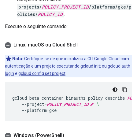
projects/
POLICY_PROJECT_ID
/platforms/gke/p
olicies/
POLICY_ID
.
Execute o seguinte comando:
Linux
,
mac
OS ou Cloud Shell
Nota:
Certifique-se de que inicializou a CLI Google Cloud com
autenticação e um projeto executando
gcloud init
; ou
gcloud auth
login
e
gcloud config set project
.
gcloud
beta
container
binauthz
policy
describe
POLI
--project
=
POLICY_PROJECT_ID
\
--platform
=
gke
Windows (Power
Shell)