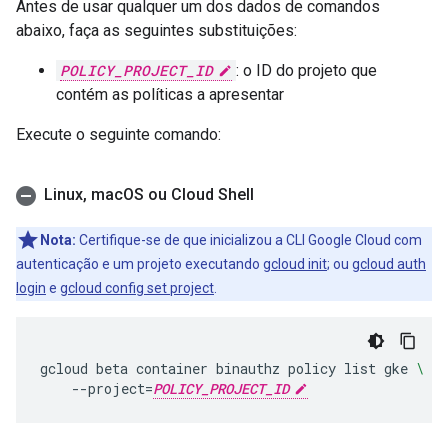
Antes de usar qualquer um dos dados de comandos
abaixo, faça as seguintes substituições:
POLICY_PROJECT_ID
: o ID do projeto que
contém as políticas a apresentar
Execute o seguinte comando:
Linux
,
mac
OS ou Cloud Shell
Nota:
Certifique-se de que inicializou a CLI Google Cloud com
autenticação e um projeto executando
gcloud init
; ou
gcloud auth
login
e
gcloud config set project
.
gcloud
beta
container
binauthz
policy
list
gke
\
--project
=
POLICY_PROJECT_ID