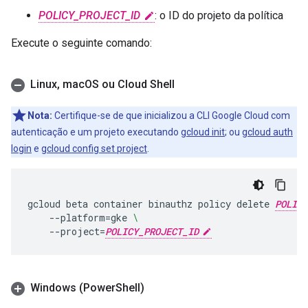
POLICY_PROJECT_ID
: o ID do projeto da política
Execute o seguinte comando:
Linux
,
mac
OS ou Cloud Shell
Nota:
Certifique-se de que inicializou a CLI Google Cloud com
autenticação e um projeto executando
gcloud init
; ou
gcloud auth
login
e
gcloud config set project
.
gcloud
beta
container
binauthz
policy
delete
POLICY
--platform
=
gke
\
--project
=
POLICY_PROJECT_ID
Windows (Power
Shell)