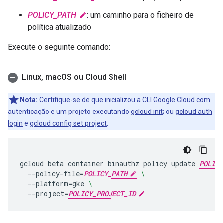
POLICY_PATH
: um caminho para o ficheiro de
política atualizado
Execute o seguinte comando:
Linux
,
mac
OS ou Cloud Shell
Nota:
Certifique-se de que inicializou a CLI Google Cloud com
autenticação e um projeto executando
gcloud init
; ou
gcloud auth
login
e
gcloud config set project
.
gcloud
beta
container
binauthz
policy
update
POLICY
--policy-file
=
POLICY_PATH
\
--platform
=
gke
\
--project
=
POLICY_PROJECT_ID