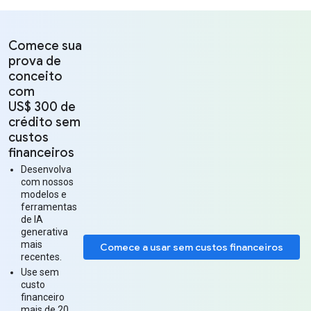
Comece sua
prova de
conceito
com
US$ 300 de
crédito sem
custos
financeiros
Desenvolva
com nossos
modelos e
ferramentas
de IA
generativa
mais
Comece a usar sem custos financeiros
recentes.
Use sem
custo
financeiro
mais de 20