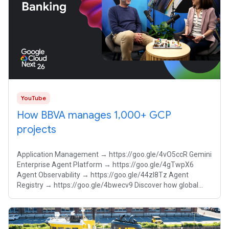
YouTube
How BBVA manages 1,000+ GCP
projects
Application Management → https://goo.gle/4vO5ccR Gemini
Enterprise Agent Platform → https://goo.gle/4gTwpX6
Agent Observability → https://goo.gle/44zI8Tz Agent
Registry → https://goo.gle/4bwecv9 Discover how global
banking giant BBVA scales its