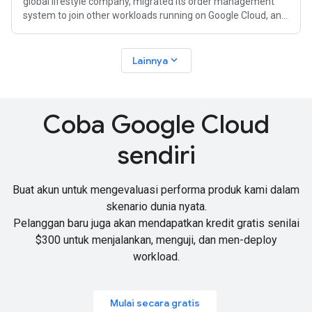
global lifestyle company, migrated its order management
system to join other workloads running on Google Cloud, and
adopted Gemini and
expand_more
Lainnya
Coba Google Cloud
sendiri
Buat akun untuk mengevaluasi performa produk kami dalam
skenario dunia nyata.
Pelanggan baru juga akan mendapatkan
kredit gratis senilai
$300
untuk menjalankan, menguji, dan men-deploy
workload.
Mulai secara gratis