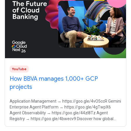
YouTube
How BBVA manages 1,000+ GCP
projects
Application Management → https://goo.gle/4vO5ccR Gemini
Enterprise Agent Platform → https://goo.gle/4gTwpX6
Agent Observability → https://goo.gle/44zI8Tz Agent
Registry → https://goo.gle/4bwecv9 Discover how global
banking giant BBVA scales its