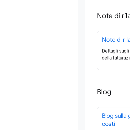
Note di ril
Note di ril
Dettagli sugl
della fatturaz
Blog
Blog sulla
costi