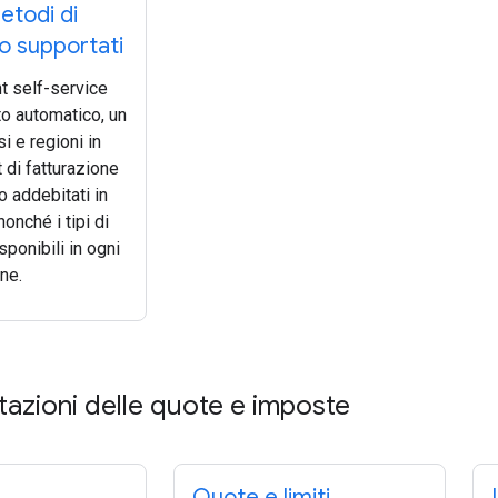
etodi di
 supportati
t self-service
o automatico, un
i e regioni in
t di fatturazione
 addebitati in
nonché i tipi di
ponibili in ogni
ne.
itazioni delle quote e imposte
Quote e limiti