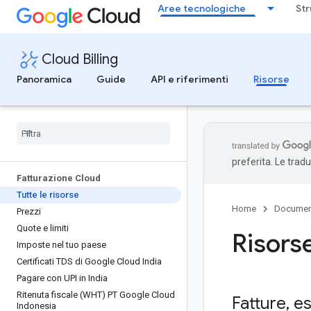
Aree tecnologiche
Str
Cloud Billing
Panoramica
Guide
API e riferimenti
Risorse
preferita. Le trad
Fatturazione Cloud
Tutte le risorse
Home
Documen
Prezzi
Quote e limiti
Risors
Imposte nel tuo paese
Certificati TDS di Google Cloud India
Pagare con UPI in India
Ritenuta fiscale (WHT) PT Google Cloud
Fatture
,
es
Indonesia