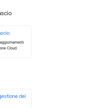
ascio
ascio
i aggiornamenti
ione Cloud.
 gestione dei