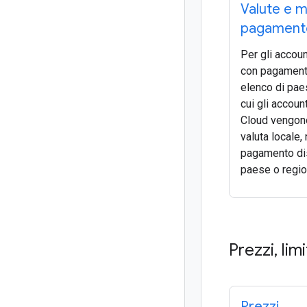
Valute e m
pagamento
Per gli accoun
con pagament
elenco di paes
cui gli accoun
Cloud vengono
valuta locale, 
pagamento dis
paese o regio
Prezzi
,
lim
Prezzi