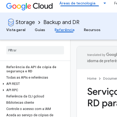
Áreas de tecnologia
F
Storage
Backup and DR
Vista geral
Guias
Referência
Recursos
idioma de preferê
Referência da API de cópia de
segurança e RD
Todas as APIs e referências
Home
Documen
API REST
Serviç
API RPC
Referência da CLI gcloud
RD par
Bibliotecas cliente
Controle o acesso com a IAM
Aceda ao serviço de cópias de