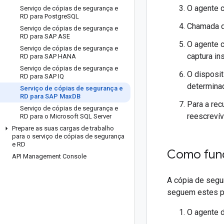
O agente c
Serviço de cópias de segurança e
RD para Postgre
SQL
Chamada d
Serviço de cópias de segurança e
RD para SAP ASE
O agente c
Serviço de cópias de segurança e
captura in
RD para SAP HANA
Serviço de cópias de segurança e
O disposit
RD para SAP IQ
determina
Serviço de cópias de segurança e
RD para SAP Max
DB
Para a re
Serviço de cópias de segurança e
reescrevív
RD para o Microsoft SQL Server
Prepare as suas cargas de trabalho
para o serviço de cópias de segurança
e RD
Como func
API Management Console
A cópia de segu
seguem estes p
O agente 