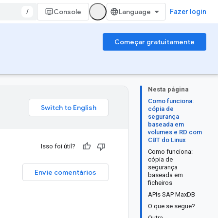
/
Console
Fazer login
Começar gratuitamente
Nesta página
Como funciona:
cópia de
segurança
baseada em
volumes e RD com
CBT do Linux
Isso foi útil?
Como funciona:
cópia de
segurança
Envie comentários
baseada em
ficheiros
APIs SAP MaxDB
O que se segue?
Outra