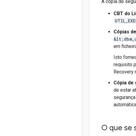
A cópia de segu
CBT do Li
UTIL_EXE
Cópias de
&lt;dbm_
em ficheir
Isto forne
requisito 
Recovery r
Cópia de
de estar a
segurança
automática
O que se 