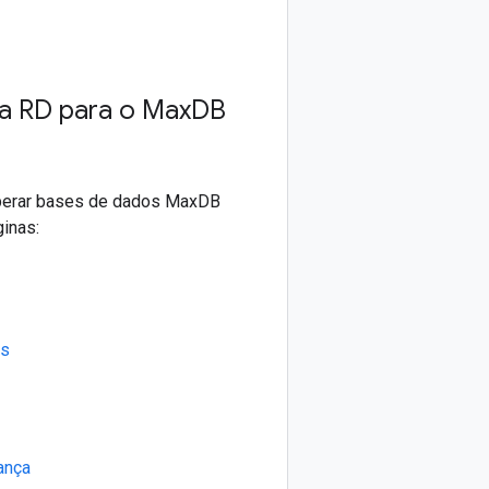
a RD para o Max
DB
cuperar bases de dados MaxDB
inas:
os
ança