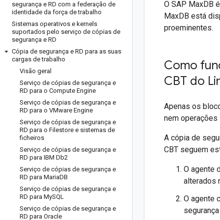
O SAP MaxDB é 
segurança e RD com a federação de
identidade da força de trabalho
MaxDB está disp
Sistemas operativos e kernels
proeminentes.
suportados pelo serviço de cópias de
segurança e RD
Cópia de segurança e RD para as suas
cargas de trabalho
Como func
Visão geral
CBT do Li
Serviço de cópias de segurança e
RD para o Compute Engine
Serviço de cópias de segurança e
Apenas os bloco
RD para o VMware Engine
nem operações i
Serviço de cópias de segurança e
RD para o Filestore e sistemas de
A cópia de seg
ficheiros
CBT seguem est
Serviço de cópias de segurança e
RD para IBM Db2
O agente 
Serviço de cópias de segurança e
RD para Maria
DB
alterados 
Serviço de cópias de segurança e
RD para My
SQL
O agente c
Serviço de cópias de segurança e
segurança
RD para Oracle