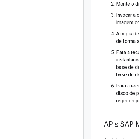
Monte o d
Invocar a
imagem de
A cópia de
de forma s
Para a rec
instantane
base de d
base de d
Para a rec
disco de p
registos 
APIs SAP 