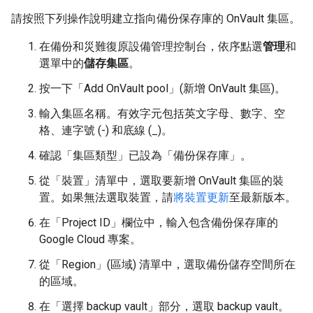
請按照下列操作說明建立指向備份保存庫的 OnVault 集區。
在備份和災難復原設備管理控制台，依序點選
管理
和
選單中的
儲存集區
。
按一下「Add OnVault pool」(新增 OnVault 集區)
。
輸入集區名稱。有效字元包括英文字母、數字、空
格、連字號 (-) 和底線 (_)。
確認「集區類型」
已設為「備份保存庫」
。
從「裝置」
清單中，選取要新增 OnVault 集區的裝
置。如果無法選取裝置，請
將裝置更新
至最新版本。
在「Project ID」
欄位中，輸入包含備份保存庫的
Google Cloud 專案。
從「Region」(區域)
清單中，選取備份儲存空間所在
的區域。
在「選擇 backup vault」
部分，選取 backup vault。