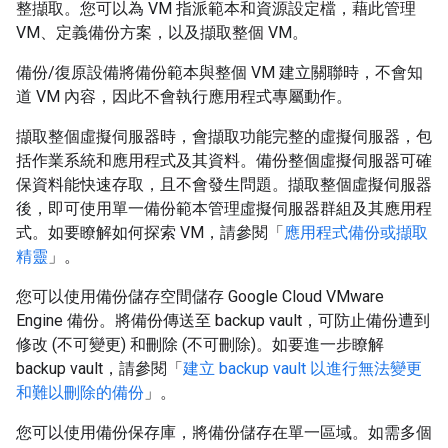
整擷取。您可以為 VM 指派範本和資源設定檔，藉此管理
VM、定義備份方案，以及擷取整個 VM。
備份/復原設備將備份範本與整個 VM 建立關聯時，不會知
道 VM 內容，因此不會執行應用程式專屬動作。
擷取整個虛擬伺服器時，會擷取功能完整的虛擬伺服器，包
括作業系統和應用程式及其資料。備份整個虛擬伺服器可確
保資料能快速存取，且不會發生問題。擷取整個虛擬伺服器
後，即可使用單一備份範本管理虛擬伺服器群組及其應用程
式。如要瞭解如何探索 VM，請參閱「
應用程式備份或擷取
精靈
」。
您可以使用備份儲存空間儲存 Google Cloud VMware
Engine 備份。將備份傳送至 backup vault，可防止備份遭到
修改 (不可變更) 和刪除 (不可刪除)。如要進一步瞭解
backup vault，請參閱「
建立 backup vault 以進行無法變更
和難以刪除的備份
」。
您可以使用備份保存庫，將備份儲存在單一區域。如需多個