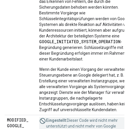
das Erkennen von Fehlern, die durch die
Sicherungsdaten behoben werden könnten.
Bestimmte Vorgänge wie
Schlüsselintegritätsprüfungen werden von Googl
Systemen als direkte Reaktion auf Aktivitäten vo
Kundenressourcen initiiert, können aber aufgrund
der Architektur der beteiligten Systeme eine
GOOGLE
_
INITIATED
_
SYSTEM
_
OPERATION
-
Begründung generieren. Schlüsselzugriffe mit
dieser Begründung erfolgen immer im Rahmen
einer Kundenarbeitslast.
Wenn der Kunde einen Vorgang der verwalteten
Steuerungsebene an Google delegiert hat, z. B. di
Erstellung einer verwalteten Instanzgruppe, wer
alle verwalteten Vorgänge als Systemvorgänge
angezeigt. Dienste wie der Manager für verwalte
Instanzgruppen, die nachgelagerte
Entschlüsselungsvorgänge auslösen, haben kein
Zugriff auf unverschlüsselte Kundendaten.
MODIFIED
_
Eingestellt
:Dieser Code wird nicht mehr
GOOGLE
_
unterstützt und nicht mehr von Google