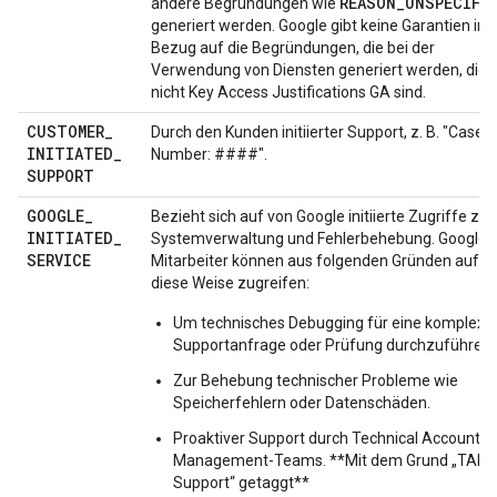
REASON_UNSPECIFI
andere Begründungen wie
generiert werden. Google gibt keine Garantien in
Bezug auf die Begründungen, die bei der
Verwendung von Diensten generiert werden, die
nicht Key Access Justifications GA sind.
CUSTOMER
_
Durch den Kunden initiierter Support, z. B. "Case
INITIATED
_
Number: ####".
SUPPORT
GOOGLE
_
Bezieht sich auf von Google initiierte Zugriffe zur
INITIATED
_
Systemverwaltung und Fehlerbehebung. Google
SERVICE
Mitarbeiter können aus folgenden Gründen auf
diese Weise zugreifen:
Um technisches Debugging für eine komplexe
Supportanfrage oder Prüfung durchzuführen.
Zur Behebung technischer Probleme wie
Speicherfehlern oder Datenschäden.
Proaktiver Support durch Technical Account
Management-Teams. **Mit dem Grund „TAM
Support“ getaggt**