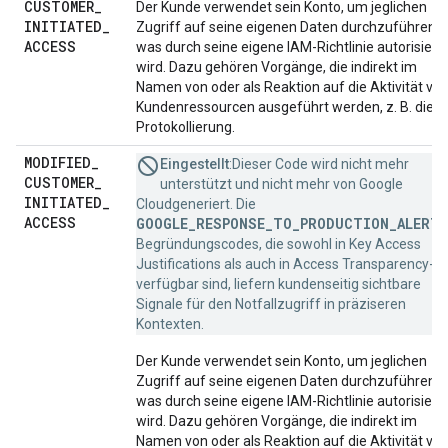
CUSTOMER
_
Der Kunde verwendet sein Konto, um jeglichen
INITIATED
_
Zugriff auf seine eigenen Daten durchzuführen,
ACCESS
was durch seine eigene IAM-Richtlinie autorisiert
wird. Dazu gehören Vorgänge, die indirekt im
Namen von oder als Reaktion auf die Aktivität vo
Kundenressourcen ausgeführt werden, z. B. die
Protokollierung.
MODIFIED
_
Eingestellt
:Dieser Code wird nicht mehr
CUSTOMER
_
unterstützt und nicht mehr von Google
INITIATED
_
Cloudgeneriert. Die
ACCESS
GOOGLE_RESPONSE_TO_PRODUCTION_ALERT
-
Begründungscodes, die sowohl in Key Access
Justifications als auch in Access Transparency-L
verfügbar sind, liefern kundenseitig sichtbare
Signale für den Notfallzugriff in präziseren
Kontexten.
Der Kunde verwendet sein Konto, um jeglichen
Zugriff auf seine eigenen Daten durchzuführen,
was durch seine eigene IAM-Richtlinie autorisiert
wird. Dazu gehören Vorgänge, die indirekt im
Namen von oder als Reaktion auf die Aktivität vo