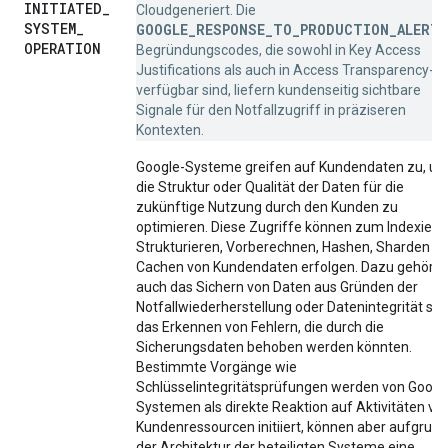
INITIATED
_
Cloudgeneriert. Die
SYSTEM
_
GOOGLE_RESPONSE_TO_PRODUCTION_ALERT
-
OPERATION
Begründungscodes, die sowohl in Key Access
Justifications als auch in Access Transparency-L
verfügbar sind, liefern kundenseitig sichtbare
Signale für den Notfallzugriff in präziseren
Kontexten.
Google-Systeme greifen auf Kundendaten zu, u
die Struktur oder Qualität der Daten für die
zukünftige Nutzung durch den Kunden zu
optimieren. Diese Zugriffe können zum Indexiere
Strukturieren, Vorberechnen, Hashen, Sharden u
Cachen von Kundendaten erfolgen. Dazu gehört
auch das Sichern von Daten aus Gründen der
Notfallwiederherstellung oder Datenintegrität so
das Erkennen von Fehlern, die durch die
Sicherungsdaten behoben werden könnten.
Bestimmte Vorgänge wie
Schlüsselintegritätsprüfungen werden von Googl
Systemen als direkte Reaktion auf Aktivitäten vo
Kundenressourcen initiiert, können aber aufgrund
der Architektur der beteiligten Systeme eine