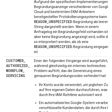
Aufgrund der spezifischen Implementierungen d
Begründungsanzeige verschiedener von Google
Cloud und bestimmten EKM-Anbietern
bereitgestellter Protokollierungssysteme kann di
REASON_UNSPECIFIED
-Begründung als leerer
String dargestellt werden. Wenn in einem
Anfragelog ein Begründungsfeld vorhanden ist,
aber keine Begründung angezeigt wird, sollte die
so interpretiert werden, als ob eine
REASON_UNSPECIFIED
-Begründung eingegang
ist.
CUSTOMER
_
Einer der folgenden Vorgänge wird ausgeführt,
AUTHORIZED
_
während gleichzeitig ein internes technisches
WORKFLOW
_
Problem auftritt, das die Generierung eines
SERVICING
genaueren Begründungscodes verhindert hat:
Ihr Konto wurde verwendet, um jeglichen Zugri
auf Ihre eigenen Daten durchzuführen, was
durch Ihre IAM-Richtlinie autorisiert wird.
Ein automatisiertes Google-System verarbeite
verschlüsselte Kundendaten, die durch Ihre IA