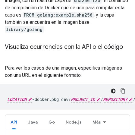
imagen, con un hash de capa de
sha256:123
. El comando
de compilación de Docker que se usó para compilar esta
capa es
FROM golang:example_sha256
, y la capa
también se encuentra en la imagen base
library/golang
.
Visualiza ocurrencias con la API o el código
Para ver los casos de una imagen, especifica imágenes
con una URL en el siguiente formato:
LOCATION
-docker.pkg.dev/
PROJECT_ID
/
REPOSITORY
API
Java
Go
Node.js
Más