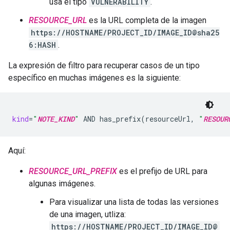
usa el tipo
VULNERABILITY
.
RESOURCE_URL
es la URL completa de la imagen
https://HOSTNAME/PROJECT_ID/IMAGE_ID@sha25
6:HASH
.
La expresión de filtro para recuperar casos de un tipo
específico en muchas imágenes es la siguiente:
kind
=
"
NOTE_KIND
"
AND
has_prefix
(
resourceUrl,
"
RESOUR
Aquí:
RESOURCE_URL_PREFIX
es el prefijo de URL para
algunas imágenes.
Para visualizar una lista de todas las versiones
de una imagen, utliza:
https://HOSTNAME/PROJECT_ID/IMAGE_ID@