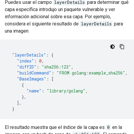
Puedes usar el campo
layerDetails
para determinar qué
capa específica introdujo un paquete vulnerable y ver
información adicional sobre esa capa. Por ejemplo,
considera el siguiente resultado de
layerDetails
para
una imagen:
"layerDetails"
:
{
"index"
:
0
,
"diffID"
:
"sha256:123"
,
"buildCommand"
:
"FROM golang:example_sha256"
,
"BaseImages"
:
[
{
"name"
:
"library/golang"
,
},
],
}
El resultado muestra que el índice de la capa es
0
en la