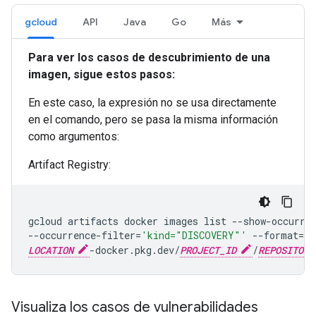
gcloud
API
Java
Go
Más
Para ver los casos de descubrimiento de una
imagen, sigue estos pasos:
En este caso, la expresión no se usa directamente
en el comando, pero se pasa la misma información
como argumentos:
Artifact Registry:
gcloud
artifacts
docker
images
list
--show-occurre
--occurrence-filter
=
'kind="DISCOVERY"'
--format
=
js
LOCATION
-docker.pkg.dev/
PROJECT_ID
/
REPOSITORY
Visualiza los casos de vulnerabilidades