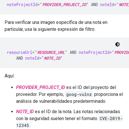
noteProjectId
=
"
PROVIDER_PROJECT_ID
"
AND
noteId
=
"
NOTE
Para verificar una imagen específica de una nota en
particular, usa la siguiente expresión de filtro:
resourceUrl
=
"
RESOURCE_URL
"
AND
noteProjectId
=
"
PROVID
AND
noteId
=
"
NOTE_ID
"
Aquí:
PROVIDER_PROJECT_ID
es el ID del proyecto del
proveedor. Por ejemplo,
goog-vulnz
proporciona el
análisis de vulnerabilidades predeterminado.
NOTE_ID
es el ID de la nota. Las notas relacionadas
con la seguridad suelen tener el formato
CVE-2019-
12345
.