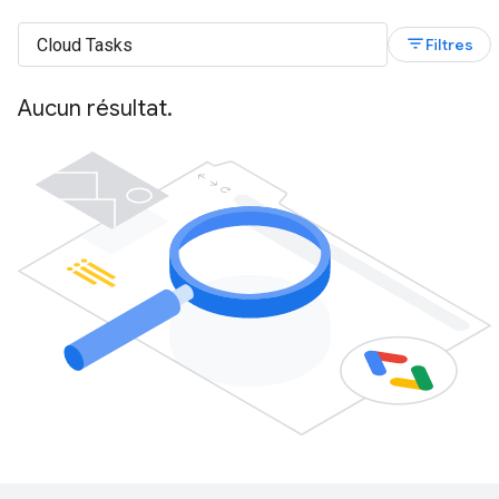
filter_list
Filtres
Aucun résultat.