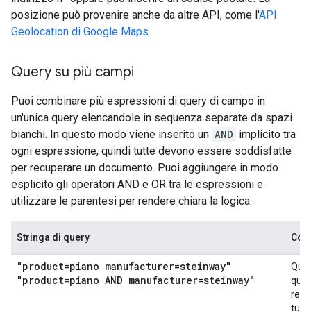
posizione può provenire anche da altre API, come l'
API
Geolocation di Google Maps
.
Query su più campi
Puoi combinare più espressioni di query di campo in
un'unica query elencandole in sequenza separate da spazi
bianchi. In questo modo viene inserito un
AND
implicito tra
ogni espressione, quindi tutte devono essere soddisfatte
per recuperare un documento. Puoi aggiungere in modo
esplicito gli operatori AND e OR tra le espressioni e
utilizzare le parentesi per rendere chiara la logica.
Stringa di query
Com
"product=piano manufacturer=steinway"
Que
"product=piano AND manufacturer=steinway"
quer
rec
tutti 