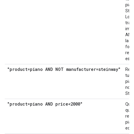
pian
Stei
Lo s
tra i
impl
AND 
la s
form
ren
espli
"product=piano AND NOT manufacturer=steinway"
Rec
tutti 
pian
non
Stei
"product=piano AND price<2000"
Que
quer
recu
pian
econ