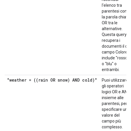
l'elenco tra
parentesi con
la parola chiave
OR tra le
alternative.
Questa query
recupera i
documenti il cui
campo Colore
include "rosso"
o "blu" o
entrambi.
"weather = ((rain OR snow) AND cold)"
Puoi utilizzare
gli operatori
logici OR e AND,
insieme alle
parentesi, per
specificare un
valore del
campo più
complesso.