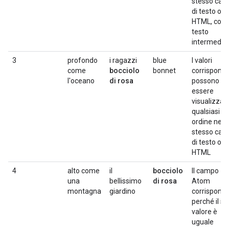
stesso ca
di testo o
HTML, con
testo
intermedio
3
profondo
i ragazzi
blue
I valori
come
bocciolo
bonnet
corrisponde
l'oceano
di rosa
possono
essere
visualizzati
qualsiasi
ordine nello
stesso ca
di testo o
HTML
4
alto come
il
bocciolo
Il campo
una
bellissimo
di rosa
Atom
montagna
giardino
corrispond
perché il su
valore è
uguale