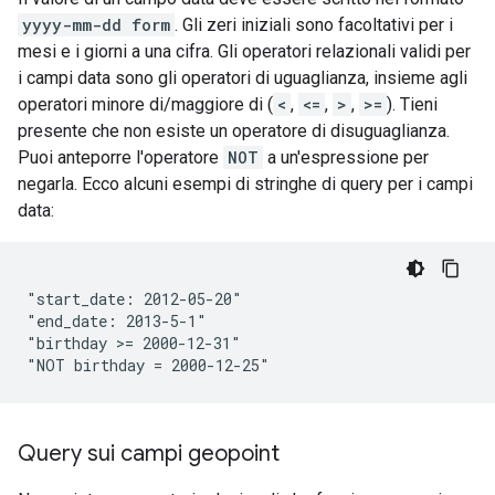
yyyy-mm-dd form
. Gli zeri iniziali sono facoltativi per i
mesi e i giorni a una cifra. Gli operatori relazionali validi per
i campi data sono gli operatori di uguaglianza, insieme agli
operatori minore di/maggiore di (
<
,
<=
,
>
,
>=
). Tieni
presente che non esiste un operatore di disuguaglianza.
Puoi anteporre l'operatore
NOT
a un'espressione per
negarla. Ecco alcuni esempi di stringhe di query per i campi
data:
"start_date: 2012-05-20"

"end_date: 2013-5-1"

"birthday >= 2000-12-31"

Query sui campi geopoint