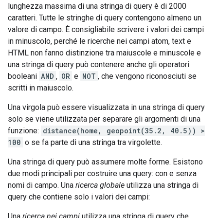
lunghezza massima di una stringa di query è di 2000
caratteri. Tutte le stringhe di query contengono almeno un
valore di campo. È consigliabile scrivere i valori dei campi
in minuscolo, perché le ricerche nei campi atom, text e
HTML non fanno distinzione tra maiuscole e minuscole e
una stringa di query può contenere anche gli operatori
booleani
AND
,
OR
e
NOT
, che vengono riconosciuti se
scritti in maiuscolo.
Una virgola può essere visualizzata in una stringa di query
solo se viene utilizzata per separare gli argomenti di una
funzione:
distance(home, geopoint(35.2, 40.5)) >
100
o se fa parte di una stringa tra virgolette.
Una stringa di query può assumere molte forme. Esistono
due modi principali per costruire una query: con e senza
nomi di campo. Una
ricerca globale
utilizza una stringa di
query che contiene solo i valori dei campi:
Una
ricerca nei campi
utilizza una stringa di query che