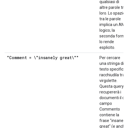
qualsiasi di
altre parole tra
loro. Lo spazio
tra le parole
implica un AND
logico; la
seconda forma
lo rende
esplicito.
"Comment = \"insanely great\""
Per cercare
una stringa di
testo specifica,
racchiudila tra
virgolette.
Questa query
recupererà i
documenti il cui
campo
Commento
contiene la
frase "insanely
great" (e anche