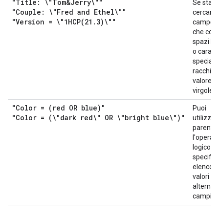
"Title: \"Tom&Jerry\""
Se stai
"Couple: \"Fred and Ethel\""
cercand
"Version = \"
1HCP(
21
.
3)\""
campo 
che cont
spazi bi
o caratte
speciali,
racchiudi
valore tr
virgolett
"Color = (red OR blue)"
Puoi
"Color = (\"dark red\" OR \"bright blue\")"
utilizzar
parentes
l'operat
logico O
specific
elenco d
valori
alternati
campi.