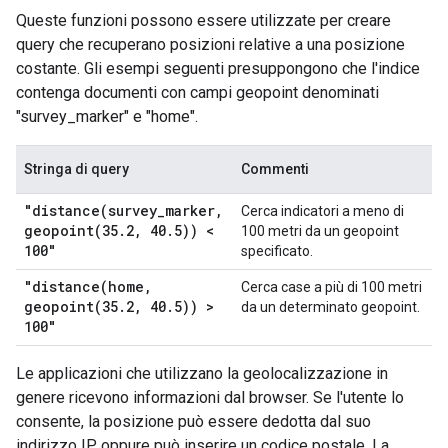
Queste funzioni possono essere utilizzate per creare
query che recuperano posizioni relative a una posizione
costante. Gli esempi seguenti presuppongono che l'indice
contenga documenti con campi geopoint denominati
"survey_marker" e "home".
Stringa di query
Commenti
"
distance(
survey
_
marker
,
Cerca indicatori a meno di
geopoint(
35
.
2
,
40
.
5)) <
100 metri da un geopoint
100"
specificato.
"
distance(
home
,
Cerca case a più di 100 metri
geopoint(
35
.
2
,
40
.
5)) >
da un determinato geopoint.
100"
Le applicazioni che utilizzano la geolocalizzazione in
genere ricevono informazioni dal browser. Se l'utente lo
consente, la posizione può essere dedotta dal suo
indirizzo IP oppure può inserire un codice postale. La