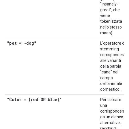
"insanely-
great", che
viene
tokenizzata
nello stesso
modo).
"pet = ~dog"
L'operatore di
stemming
corrisponderà
alle varianti
della parola
"cane" nel
campo
dell'animale
domestico.
"Color = (red OR blue)"
Per cercare
una
corrispondenza
da un elenco di
alternative,
racchiudi