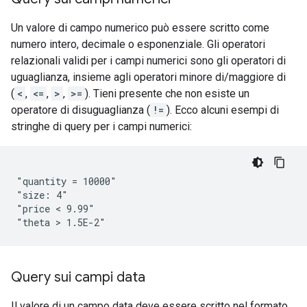
Un valore di campo numerico può essere scritto come
numero intero, decimale o esponenziale. Gli operatori
relazionali validi per i campi numerici sono gli operatori di
uguaglianza, insieme agli operatori minore di/maggiore di
(
<
,
<=
,
>
,
>=
). Tieni presente che non esiste un
operatore di disuguaglianza (
!=
). Ecco alcuni esempi di
stringhe di query per i campi numerici:
"quantity = 10000"

"size: 4"

"price < 9.99"

Query sui campi data
Il valore di un campo data deve essere scritto nel formato