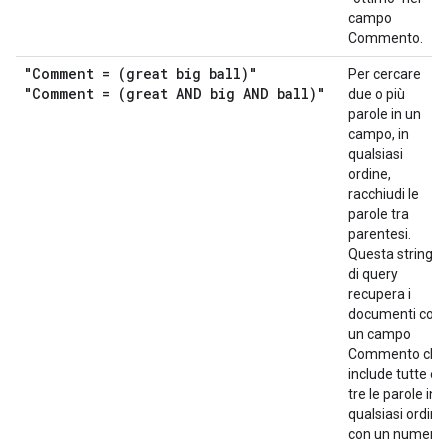
campo
Commento.
"Comment = (great big ball)"
Per cercare
"Comment = (great AND big AND ball)"
due o più
parole in un
campo, in
qualsiasi
ordine,
racchiudi le
parole tra
parentesi.
Questa stringa
di query
recupera i
documenti con
un campo
Commento che
include tutte e
tre le parole in
qualsiasi ordine
con un numero