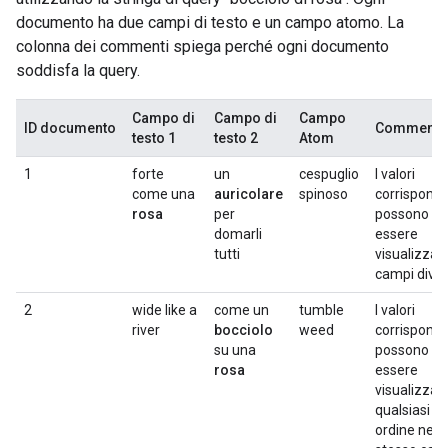
documento ha due campi di testo e un campo atomo. La
colonna dei commenti spiega perché ogni documento
soddisfa la query.
Campo di
Campo di
Campo
ID documento
Commento
testo 1
testo 2
Atom
1
forte
un
cespuglio
I valori
come una
auricolare
spinoso
corrisponde
rosa
per
possono
domarli
essere
tutti
visualizzati
campi diver
2
wide like a
come un
tumble
I valori
river
bocciolo
weed
corrisponde
su una
possono
rosa
essere
visualizzati
qualsiasi
ordine nello