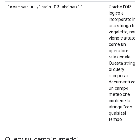
"weather = \"rain OR shine\""
Poiché l'OR
logico è
incorporato in
una stringa tra
virgolette, non
viene trattato
come un
operatore
relazionale.
Questa stringa
di query
recupera i
documenti con
un campo
meteo che
contiene la
stringa "con
qualsiasi
tempo"
Query sui campi numerici