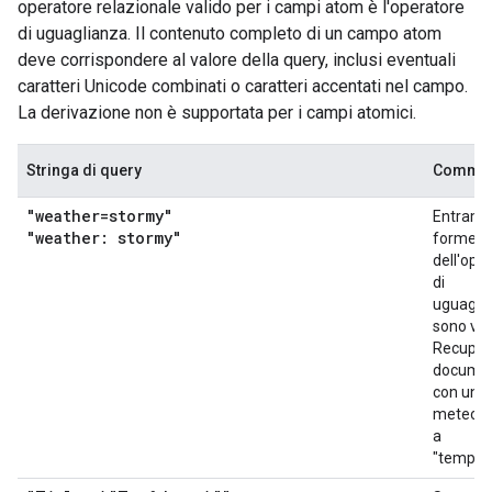
operatore relazionale valido per i campi atom è l'operatore
di uguaglianza. Il contenuto completo di un campo atom
deve corrispondere al valore della query, inclusi eventuali
caratteri Unicode combinati o caratteri accentati nel campo.
La derivazione non è supportata per i campi atomici.
Stringa di query
Commen
"weather=stormy"
Entramb
"weather: stormy"
forme
dell'ope
di
uguagli
sono val
Recupera
documen
con un 
meteo u
a
"tempes