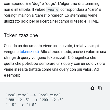
corrisponderà a "dog" o "dogs". L'algoritmo di stemming
non è infallibile. Il valore
~care
corrisponderà a "care" e
"caring", ma non a "cares" o "cared". Lo stemming viene
utilizzato solo per la ricerca nei campi di testo e HTML.
Tokenizzazione
Quando un documento viene indicizzato, i relativi campi
vengono
tokenizzati
. Allo stesso modo, anche i valori in una
stringa di query vengono tokenizzati. Ciò significa che
quella che potrebbe sembrare una query con un solo valore
viene in realtà trattata come una query con più valori. Ad
esempio:
"real-time" --> "real time"

"2001-12-15" --> "2001 12 15"
